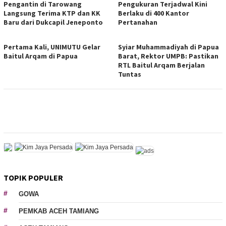
Pengantin di Tarowang
Pengukuran Terjadwal Kini
Langsung Terima KTP dan KK
Berlaku di 400 Kantor
Baru dari Dukcapil Jeneponto
Pertanahan
Pertama Kali, UNIMUTU Gelar
Syiar Muhammadiyah di Papua
Baitul Arqam di Papua
Barat, Rektor UMPB: Pastikan
RTL Baitul Arqam Berjalan
Tuntas
TOPIK POPULER
GOWA
PEMKAB ACEH TAMIANG