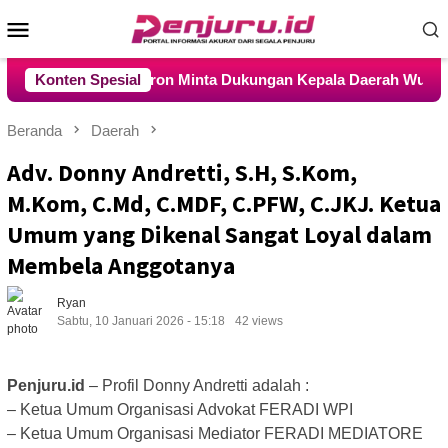
Loncat
Menu
ke
konten
Mobile
T, Menteri Nusron Minta Dukungan Kepala Daerah Wujudkan Tr
Konten Spesial
Beranda
Daerah
Adv. Donny Andretti, S.H, S.Kom,
M.Kom, C.Md, C.MDF, C.PFW, C.JKJ. Ketua
Umum yang Dikenal Sangat Loyal dalam
Membela Anggotanya
Ryan
Sabtu, 10 Januari 2026 - 15:18
42 views
Penjuru.id
– Profil Donny Andretti adalah :
– Ketua Umum Organisasi Advokat FERADI WPI
– Ketua Umum Organisasi Mediator FERADI MEDIATORE