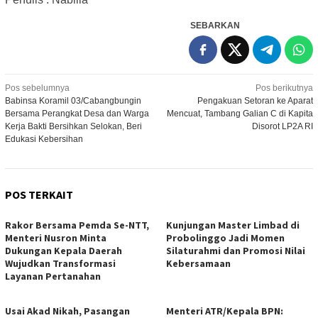
SEBARKAN
Navigasi
Pos sebelumnya
Pos berikutnya
Babinsa Koramil 03/Cabangbungin
Pengakuan Setoran ke Aparat
pos
Bersama Perangkat Desa dan Warga
Mencuat, Tambang Galian C di Kapita
Kerja Bakti Bersihkan Selokan, Beri
Disorot LP2A RI
Edukasi Kebersihan
POS TERKAIT
Rakor Bersama Pemda Se-NTT,
Kunjungan Master Limbad di
Menteri Nusron Minta
Probolinggo Jadi Momen
Dukungan Kepala Daerah
Silaturahmi dan Promosi Nilai
Wujudkan Transformasi
Kebersamaan
Layanan Pertanahan
Usai Akad Nikah, Pasangan
Menteri ATR/Kepala BPN: