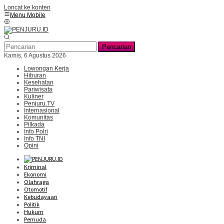
Loncat ke konten
Menu Mobile
Pencarian
Kamis, 6 Agustus 2026
Lowongan Kerja
Hiburan
Kesehatan
Pariwisata
Kuliner
Penjuru.TV
Internasional
Komunitas
Pilkada
Info Polri
Info TNI
Opini
Kriminal
Ekonomi
Olahraga
Otomotif
Kebudayaan
Politik
Hukum
Pemuda