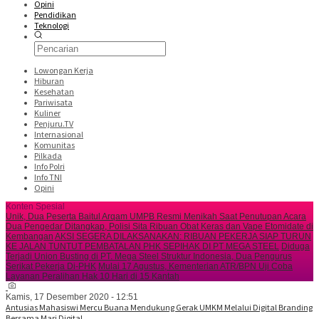
Opini
Pendidikan
Teknologi
Lowongan Kerja
Hiburan
Kesehatan
Pariwisata
Kuliner
Penjuru.TV
Internasional
Komunitas
Pilkada
Info Polri
Info TNI
Opini
Konten Spesial
Unik, Dua Peserta Baitul Arqam UMPB Resmi Menikah Saat Penutupan Acara
Dua Pengedar Ditangkap, Polisi Sita Ribuan Obat Keras dan Vape Etomidate di
Kembangan
AKSI SEGERA DILAKSANAKAN: RIBUAN PEKERJA SIAP TURUN
KE JALAN TUNTUT PEMBATALAN PHK SEPIHAK DI PT MEGA STEEL
Diduga
Terjadi Union Busting di PT. Mega Steel Struktur Indonesia, Dua Pengurus
Serikat Pekerja Di-PHK
Mulai 17 Agustus, Kementerian ATR/BPN Uji Coba
Layanan Peralihan Hak 10 Hari di 15 Kantah
Kamis, 17 Desember 2020 - 12:51
Antusias Mahasiswi Mercu Buana Mendukung Gerak UMKM Melalui Digital Branding
Bersama Mari Digital