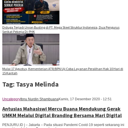
Diduga Terjadi Union Busting di PT. Mega Steel Struktur Indonesia, Dua Pengurus
Serikat Pekerja Di-PHK
Mulai 17 Agustus, Kementerian ATR/BPN Uji Coba Layanan Peralihan Hak 10 Hari di
15 Kantah
Tag:
Tasya Melinda
Uncategory
Ibnu Nurdin Shambuana
Kamis, 17 Desember 2020 - 12:51
Antusias Mahasiswi Mercu Buana Mendukung Gerak
UMKM Melalui Digital Branding Bersama Mari Digital
PENJURU.ID | – Jakarta – Pada situasi Pandemi Covid-19 seperti sekarang ini