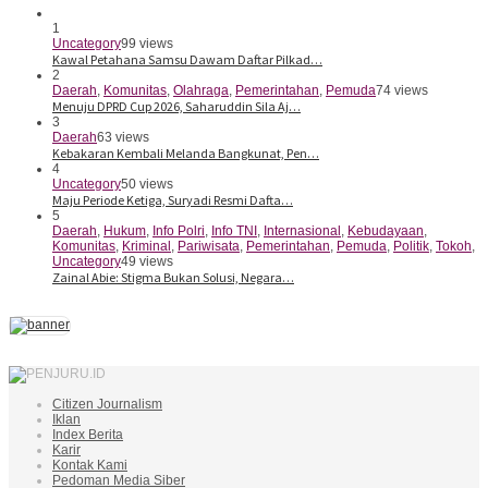
1
Uncategory
99 views
Kawal Petahana Samsu Dawam Daftar Pilkad…
2
Daerah
,
Komunitas
,
Olahraga
,
Pemerintahan
,
Pemuda
74 views
Menuju DPRD Cup 2026, Saharuddin Sila Aj…
3
Daerah
63 views
Kebakaran Kembali Melanda Bangkunat, Pen…
4
Uncategory
50 views
Maju Periode Ketiga, Suryadi Resmi Dafta…
5
Daerah
,
Hukum
,
Info Polri
,
Info TNI
,
Internasional
,
Kebudayaan
,
Komunitas
,
Kriminal
,
Pariwisata
,
Pemerintahan
,
Pemuda
,
Politik
,
Tokoh
,
Uncategory
49 views
Zainal Abie: Stigma Bukan Solusi, Negara…
Citizen Journalism
Iklan
Index Berita
Karir
Kontak Kami
Pedoman Media Siber