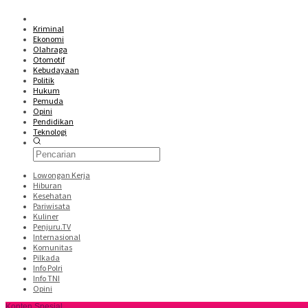
Kriminal
Ekonomi
Olahraga
Otomotif
Kebudayaan
Politik
Hukum
Pemuda
Opini
Pendidikan
Teknologi
Lowongan Kerja
Hiburan
Kesehatan
Pariwisata
Kuliner
Penjuru.TV
Internasional
Komunitas
Pilkada
Info Polri
Info TNI
Opini
Konten Spesial