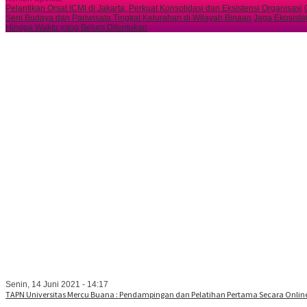
Pelantikan Orsat ICMI di Jakarta, Perkuat Konsolidasi dan Eksistensi Organisasi
Seni Budaya dan Pariwisata Tingkat Kelurahan di Wilayah Binaan
Jaga Ekosiste
Hingga Waktu yang Belum Ditentukan
Senin, 14 Juni 2021 - 14:17
TAPN Universitas Mercu Buana : Pendampingan dan Pelatihan Pertama Secara Onlin