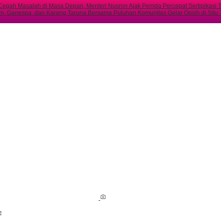
Cegah Masalah di Masa Depan, Menteri Nusron Ajak Pemda Percepat Sertipikasi
m, Ganespa, dan Karang Taruna Bersama Puluhan Komunitas Gelar Opsih di Situ
e