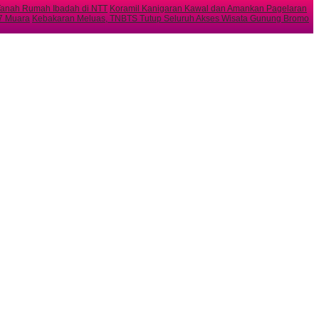
 Tanah Rumah Ibadah di NTT
Koramil Kanigaran Kawal dan Amankan Pagelaran
 7 Muara
Kebakaran Meluas, TNBTS Tutup Seluruh Akses Wisata Gunung Bromo