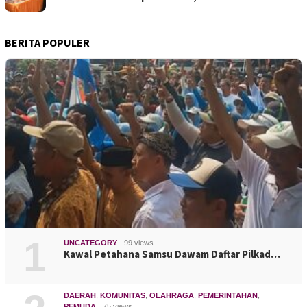
BERITA POPULER
1
UNCATEGORY
99 views
Kawal Petahana Samsu Dawam Daftar Pilkad…
DAERAH
,
KOMUNITAS
,
OLAHRAGA
,
PEMERINTAHAN
,
PEMUDA
75 views