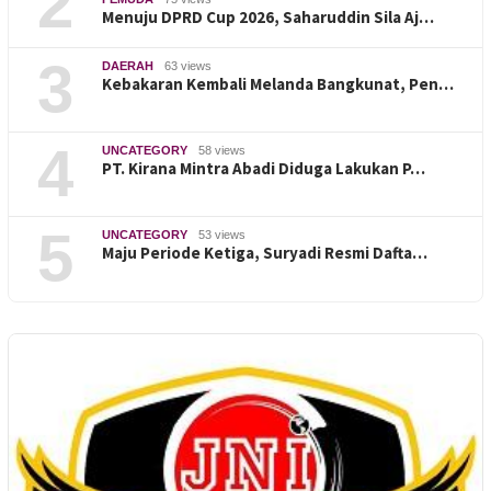
2
Menuju DPRD Cup 2026, Saharuddin Sila Aj…
3
DAERAH
63 views
Kebakaran Kembali Melanda Bangkunat, Pen…
4
UNCATEGORY
58 views
PT. Kirana Mintra Abadi Diduga Lakukan P…
5
UNCATEGORY
53 views
Maju Periode Ketiga, Suryadi Resmi Dafta…