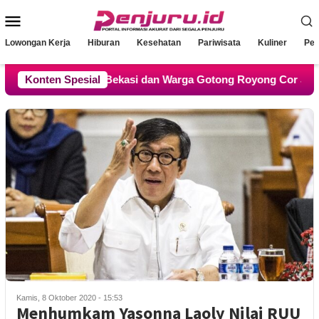
Loncat
Menu
ke
konten
Mobile
Lowongan Kerja
Hiburan
Kesehatan
Pariwisata
Kuliner
Pen
atgas TMMD Bekasi dan Warga Gotong Royong Cor Jalan
Konten Spesial
Kamis, 8 Oktober 2020 - 15:53
Menhumkam Yasonna Laoly Nilai RUU