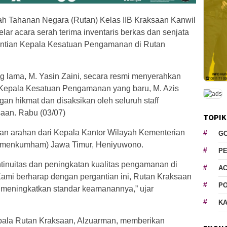
 Tahanan Negara (Rutan) Kelas IIB Kraksaan Kanwil
 acara serah terima inventaris berkas dan senjata
tian Kepala Kesatuan Pengamanan di Rutan
lama, M. Yasin Zaini, secara resmi menyerahkan
Kepala Kesatuan Pengamanan yang baru, M. Azis
gan hikmat dan disaksikan oleh seluruh staff
aan. Rabu (03/07)
TOPIK
ngan arahan dari Kepala Kantor Wilayah Kementerian
G
emenkumham) Jawa Timur, Heniyuwono.
P
inuitas dan peningkatan kualitas pengamanan di
AC
ami berharap dengan pergantian ini, Rutan Kraksaan
P
n meningkatkan standar keamanannya,” ujar
K
ala Rutan Kraksaan, Alzuarman, memberikan