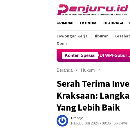
Loncat
ke
konten
KRIMINAL
EKONOMI
OLAHRAGA
Lowongan Kerja
Hiburan
Keseha
Opini
FERADI WPI-Subur Jaya Lawfirm Rabu 19
Konten Spesial
Beranda
Hukum
Serah Terima Inve
Kraksaan: Langk
Yang Lebih Baik
Prasojo
Rabu, 3 Juli 2024 - 08:36
56 views