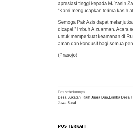
apresiasi tinggi kepada M. Yasin Za
“Kami mengucapkan terima kasih ata
Semoga Pak Azis dapat melanjutka
dicapai,” imbuh Alzuarman. Acara 
untuk memperkuat keamanan di Rut
aman dan kondusif bagi semua pen
(Prasojo)
Navigasi
Pos sebelumnya
Desa Sukatani Raih Juara Dua,Lomba Desa T
pos
Jawa Barat
POS TERKAIT