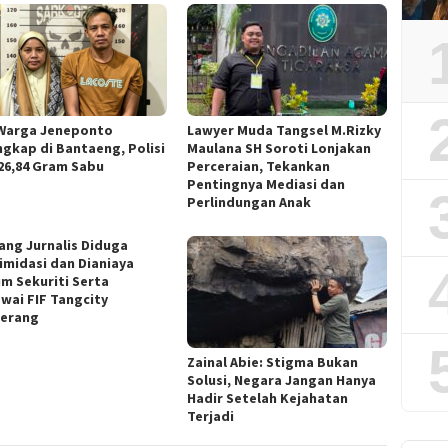
Warga Jeneponto
Lawyer Muda Tangsel M.Rizky
ngkap di Bantaeng, Polisi
Maulana SH Soroti Lonjakan
 26,84 Gram Sabu
Perceraian, Tekankan
Pentingnya Mediasi dan
Perlindungan Anak
ang Jurnalis Diduga
timidasi dan Dianiaya
m Sekuriti Serta
wai FIF Tangcity
erang
Zainal Abie: Stigma Bukan
Solusi, Negara Jangan Hanya
Hadir Setelah Kejahatan
Terjadi