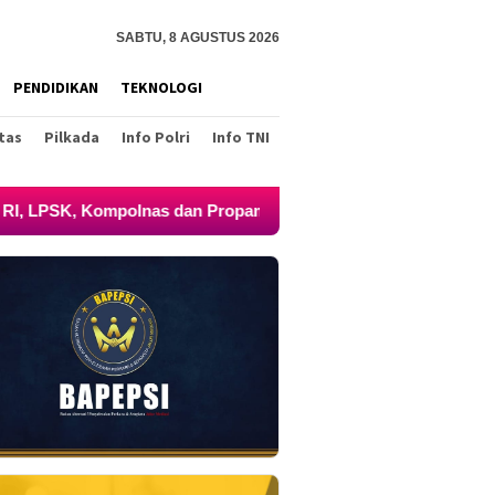
SABTU, 8 AGUSTUS 2026
PENDIDIKAN
TEKNOLOGI
tas
Pilkada
Info Polri
Info TNI
nas dan Propam Mabes Polri
Uun / Fam Fuk Tjhong Menga