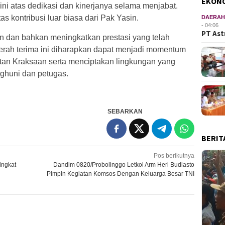
EKON
ini atas dedikasi dan kinerjanya selama menjabat.
s kontribusi luar biasa dari Pak Yasin.
DAERA
- 04:06
PT Ast
n dan bahkan meningkatkan prestasi yang telah
serah terima ini diharapkan dapat menjadi momentum
an Kraksaan serta menciptakan lingkungan yang
ghuni dan petugas.
SEBARKAN
BERIT
Pos berikutnya
ingkat
Dandim 0820/Probolinggo Letkol Arm Heri Budiasto
Pimpin Kegiatan Komsos Dengan Keluarga Besar TNI