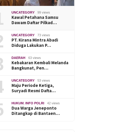
1
UNCATEGORY
99 views
Kawal Petahana Samsu
Dawam Daftar Pilkad…
2
UNCATEGORY
73 views
PT. Kirana Mintra Abadi
Diduga Lakukan P…
3
DAERAH
63 views
Kebakaran Kembali Melanda
Bangkunat, Pen…
4
UNCATEGORY
53 views
Maju Periode Ketiga,
Suryadi Resmi Dafta…
5
HUKUM
,
INFO POLRI
42 views
Dua Warga Jeneponto
Ditangkap di Bantaen…