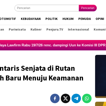
Pencarian
OTOMOTIF
KEBUDAYAAN
POLITIK
HUKUM
PEMUDA
OPINI
tan
Pariwisata
Kuliner
Penjuru.TV
Internasional
Komuni
/7/26 renc. dampingi Uun ke Komisi III DPR RI, LPSK, Kompol
ntaris Senjata di Rutan
ah Baru Menuju Keamanan