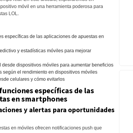
spositivo móvil en una herramienta poderosa para
stas LOL.
s específicas de las aplicaciones de apuestas en
edictivo y estadísticas móviles para mejorar
l desde dispositivos móviles para aumentar beneficios
s según el rendimiento en dispositivos móviles
sde celulares y cómo evitarlos
unciones específicas de las
stas en smartphones
aciones y alertas para oportunidades
stas en móviles ofrecen notificaciones push que