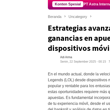
PT Astra International Tbk Perkuat 
Konten Spesial
Beranda
Uncategory
Estrategias avanz
ganancias en apu
dispositivos móvi
Adi Arma
Senin, 22 September 2025 - 00:15
7
En el mundo actual, donde la veloci
Legends (LOL) desde dispositivos m
popular y rentable para los entusi
estas oportunidades requiere más q
apuestas. Es fundamental incorpor
de tu experiencia móvil, desde el us
del bankroll y análisis de datos en 