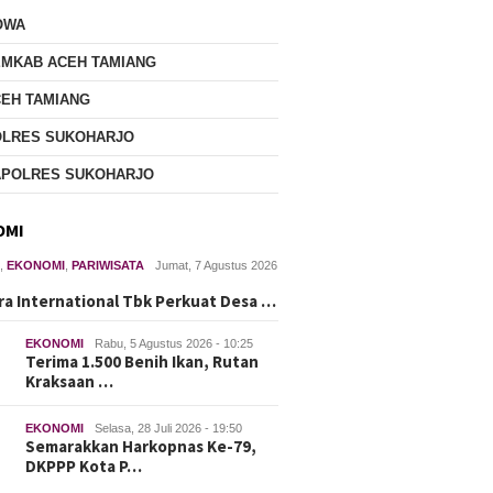
OWA
EMKAB ACEH TAMIANG
EH TAMIANG
OLRES SUKOHARJO
APOLRES SUKOHARJO
OMI
H
,
EKONOMI
,
PARIWISATA
Jumat, 7 Agustus 2026
ra International Tbk Perkuat Desa …
EKONOMI
Rabu, 5 Agustus 2026 - 10:25
Terima 1.500 Benih Ikan, Rutan
Kraksaan …
EKONOMI
Selasa, 28 Juli 2026 - 19:50
Semarakkan Harkopnas Ke-79,
DKPPP Kota P…