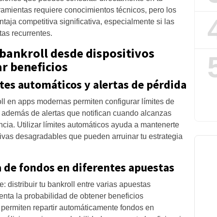
amientas requiere conocimientos técnicos, pero los
taja competitiva significativa, especialmente si las
as recurrentes.
bankroll desde dispositivos
r beneficios
tes automáticos y alertas de pérdida
ll en apps modernas permiten configurar límites de
 además de alertas que notifican cuando alcanzas
cia. Utilizar límites automáticos ayuda a mantenerte
sivas desagradables que pueden arruinar tu estrategia
a de fondos en diferentes apuestas
: distribuir tu bankroll entre varias apuestas
enta la probabilidad de obtener beneficios
e permiten repartir automáticamente fondos en