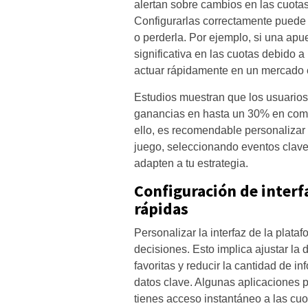
alertan sobre cambios en las cuota
Configurarlas correctamente puede 
o perderla. Por ejemplo, si una ap
significativa en las cuotas debido a
actuar rápidamente en un mercado 
Estudios muestran que los usuarios
ganancias en hasta un 30% en compa
ello, es recomendable personalizar 
juego, seleccionando eventos clave,
adapten a tu estrategia.
Configuración de interf
rápidas
Personalizar la interfaz de la plata
decisiones. Esto implica ajustar la
favoritas y reducir la cantidad de i
datos clave. Algunas aplicaciones 
tienes acceso instantáneo a las cuot