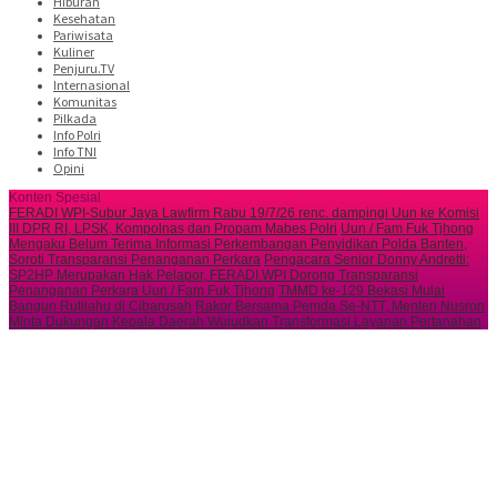
Hiburan
Kesehatan
Pariwisata
Kuliner
Penjuru.TV
Internasional
Komunitas
Pilkada
Info Polri
Info TNI
Opini
Konten Spesial
FERADI WPI-Subur Jaya Lawfirm Rabu 19/7/26 renc. dampingi Uun ke Komisi
III DPR RI, LPSK, Kompolnas dan Propam Mabes Polri
Uun / Fam Fuk Tjhong
Mengaku Belum Terima Informasi Perkembangan Penyidikan Polda Banten,
Soroti Transparansi Penanganan Perkara
Pengacara Senior Donny Andretti:
SP2HP Merupakan Hak Pelapor, FERADI WPI Dorong Transparansi
Penanganan Perkara Uun / Fam Fuk Tjhong
TMMD ke-129 Bekasi Mulai
Bangun Rutilahu di Cibarusah
Rakor Bersama Pemda Se-NTT, Menteri Nusron
Minta Dukungan Kepala Daerah Wujudkan Transformasi Layanan Pertanahan