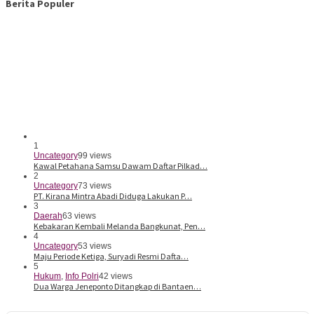
Berita Populer
1
Uncategory
99 views
Kawal Petahana Samsu Dawam Daftar Pilkad…
2
Uncategory
73 views
PT. Kirana Mintra Abadi Diduga Lakukan P…
3
Daerah
63 views
Kebakaran Kembali Melanda Bangkunat, Pen…
4
Uncategory
53 views
Maju Periode Ketiga, Suryadi Resmi Dafta…
5
Hukum
,
Info Polri
42 views
Dua Warga Jeneponto Ditangkap di Bantaen…