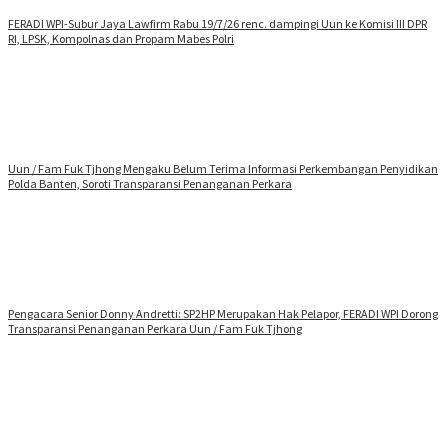
FERADI WPI-Subur Jaya Lawfirm Rabu 19/7/26 renc. dampingi Uun ke Komisi III DPR
RI, LPSK, Kompolnas dan Propam Mabes Polri
Uun / Fam Fuk Tjhong Mengaku Belum Terima Informasi Perkembangan Penyidikan
Polda Banten, Soroti Transparansi Penanganan Perkara
Pengacara Senior Donny Andretti: SP2HP Merupakan Hak Pelapor, FERADI WPI Dorong
Transparansi Penanganan Perkara Uun / Fam Fuk Tjhong