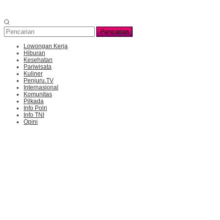
Pencarian
Lowongan Kerja
Hiburan
Kesehatan
Pariwisata
Kuliner
Penjuru.TV
Internasional
Komunitas
Pilkada
Info Polri
Info TNI
Opini