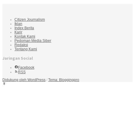
Citizen Journalism
Iklan
Index Berita
Karir
Kontak Kami
Pedoman Media Siber
Redaksi
Tentang Kami
Jaringan Social
Facebook
RSS
Didukung oleh WordPress
/
Tema: Bloggingpro