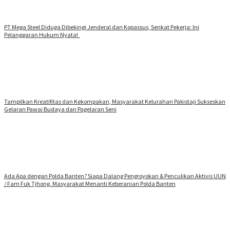
PT Mega Steel Diduga Dibekingi Jenderal dan Kopassus, Serikat Pekerja: Ini
Pelanggaran Hukum Nyata!
Tampilkan Kreatifitas dan Kekompakan, Masyarakat Kelurahan Pakistaji Sukseskan
Gelaran Pawai Budaya dan Pagelaran Seni
Ada Apa dengan Polda Banten? Siapa Dalang Pengroyokan & Penculikan Aktivis UUN
/ Fam Fuk Tjhong. Masyarakat Menanti Keberanian Polda Banten