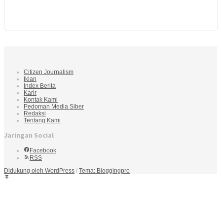
Citizen Journalism
Iklan
Index Berita
Karir
Kontak Kami
Pedoman Media Siber
Redaksi
Tentang Kami
Jaringan Social
Facebook
RSS
Didukung oleh WordPress
/
Tema: Bloggingpro