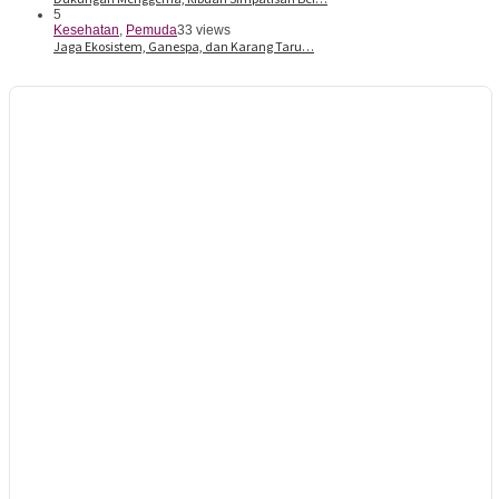
5
Kesehatan
,
Pemuda
33 views
Jaga Ekosistem, Ganespa, dan Karang Taru…