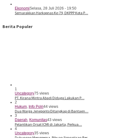
Ekonomi
Selasa, 28 Juli 2026 - 19:50
Semarakkan Harkopnas Ke-79, DKPPP Kota P…
Berita Populer
1
Uncategory
75 views
PT. Kirana Mintra Abadi Diduga Lakukan P…
2
Hukum
,
Info Polri
44 views
Dua Warga Jeneponto Ditangkap di Bantaen…
3
Daerah
,
Komunitas
43 views
Pelantikan Orsat ICMI di Jakarta, Perkua…
4
Uncategory
35 views
Dukungan Menggema, Ribuan Simpatisan Ber…