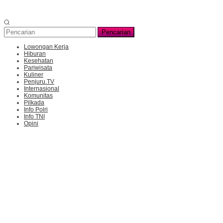
Pencarian
Lowongan Kerja
Hiburan
Kesehatan
Pariwisata
Kuliner
Penjuru.TV
Internasional
Komunitas
Pilkada
Info Polri
Info TNI
Opini