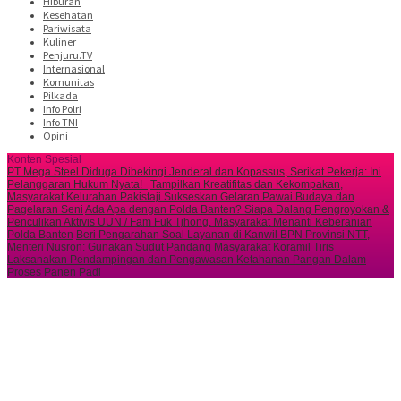
Hiburan
Kesehatan
Pariwisata
Kuliner
Penjuru.TV
Internasional
Komunitas
Pilkada
Info Polri
Info TNI
Opini
Konten Spesial
PT Mega Steel Diduga Dibekingi Jenderal dan Kopassus, Serikat Pekerja: Ini
Pelanggaran Hukum Nyata!
Tampilkan Kreatifitas dan Kekompakan,
Masyarakat Kelurahan Pakistaji Sukseskan Gelaran Pawai Budaya dan
Pagelaran Seni
Ada Apa dengan Polda Banten? Siapa Dalang Pengroyokan &
Penculikan Aktivis UUN / Fam Fuk Tjhong. Masyarakat Menanti Keberanian
Polda Banten
Beri Pengarahan Soal Layanan di Kanwil BPN Provinsi NTT,
Menteri Nusron: Gunakan Sudut Pandang Masyarakat
Koramil Tiris
Laksanakan Pendampingan dan Pengawasan Ketahanan Pangan Dalam
Proses Panen Padi