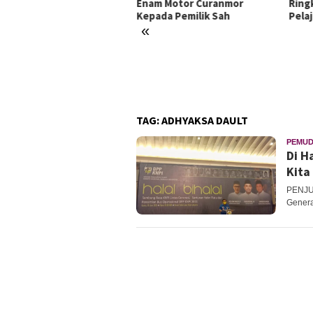
Desa Bojongkamal
Enam Motor Curanmor
Ring
Kepada Pemilik Sah
Pelaj
«
TAG:
ADHYAKSA DAULT
PEMU
Di H
Kita
PENJUR
Genera