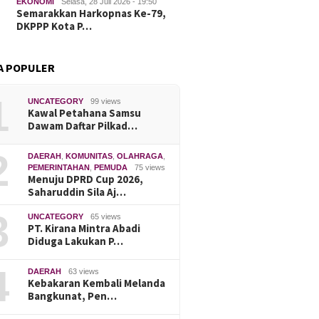
di Desa Bojongkamal
Enam Mo
EKONOMI
Selasa, 28 Juli 2026 - 19:50
Semarakkan Harkopnas Ke-79,
Kepada 
DKPPP Kota P…
kad Nikah, Pasangan
A POPULER
ntin di Tarowang
ung Terima KTP dan KK
ari Dukcapil
1
UNCATEGORY
99 views
onto
Kawal Petahana Samsu
Dawam Daftar Pilkad…
2
DAERAH
,
KOMUNITAS
,
OLAHRAGA
,
PEMERINTAHAN
,
PEMUDA
75 views
Menuju DPRD Cup 2026,
Saharuddin Sila Aj…
3
UNCATEGORY
65 views
PT. Kirana Mintra Abadi
Diduga Lakukan P…
4
DAERAH
63 views
Kebakaran Kembali Melanda
Bangkunat, Pen…