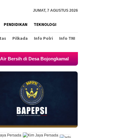
JUMAT, 7 AGUSTUS 2026
PENDIDIKAN
TEKNOLOGI
tas
Pilkada
Info Polri
Info TNI
ih di Desa Bojongkamal
Bukti Nyata Polri Presisi, Pol