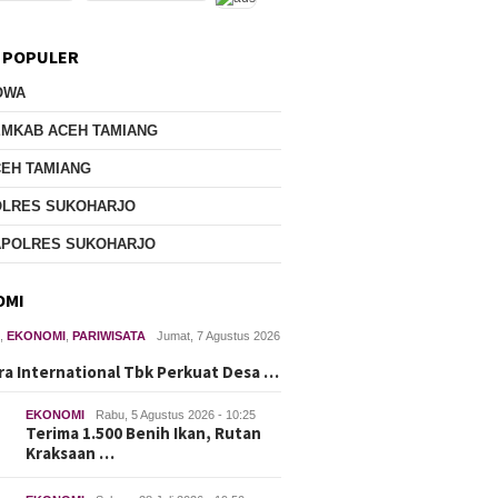
 POPULER
OWA
EMKAB ACEH TAMIANG
EH TAMIANG
OLRES SUKOHARJO
APOLRES SUKOHARJO
OMI
H
,
EKONOMI
,
PARIWISATA
Jumat, 7 Agustus 2026
ra International Tbk Perkuat Desa …
EKONOMI
Rabu, 5 Agustus 2026 - 10:25
Terima 1.500 Benih Ikan, Rutan
Kraksaan …
Sambut HUT RI, Polsek Legok
Bukti Ny
Gelar Bakti Sosial Air Bersih
Polsek 