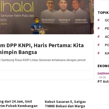
TOPIK
G
P
AC
m DPP KNPI, Haris Pertama: Kita
P
mimpin Bangsa
K
al Sambung Rasa KNPI Lintas Generasi terlaksana dengan penuh
EKON
DAERA
- 04:06
PT Ast
ng dari 24 Jam, Unit
Kebut Sasaran 5, Satgas
rim Polsek Kembangan
TMMD Bekasi dan Warga