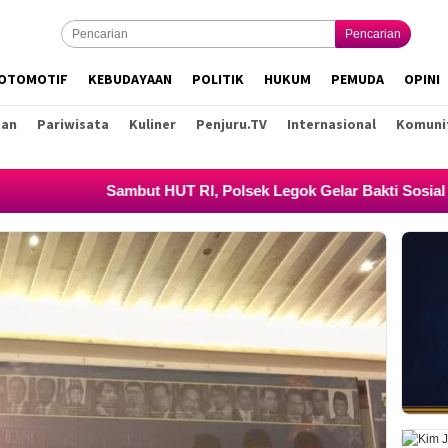
Pencarian
OTOMOTIF
KEBUDAYAAN
POLITIK
HUKUM
PEMUDA
OPINI
tan
Pariwisata
Kuliner
Penjuru.TV
Internasional
Komuni
Sambut HUT RI, Polsek Legok Gelar Bakti Sosial Air Bers