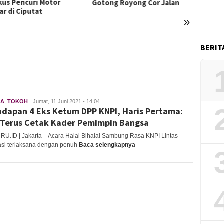
kus Pencuri Motor
Gotong Royong Cor Jalan
ar di Ciputat
»
Usai A
BERIT
Penga
Langs
Baru d
Jenep
DA
,
TOKOH
Lucky
Jumat, 11 Juni 2021 - 14:04
adapan 4 Eks Ketum DPP KNPI, Haris Pertama:
Andriyani
 Terus Cetak Kader Pemimpin Bangsa
U.ID | Jakarta – Acara Halal Bihalal Sambung Rasa KNPI Lintas
si terlaksana dengan penuh
Baca selengkapnya