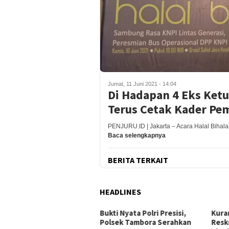
Jumat, 11 Juni 2021 - 14:04
Di Hadapan 4 Eks Ketu
Terus Cetak Kader Pe
PENJURU.ID | Jakarta – Acara Halal Bihal
Baca selengkapnya
BERITA TERKAIT
HEADLINES
but HUT RI, Polsek Legok
Bukti Nyata Polri Presisi,
Kura
ar Bakti Sosial Air Bersih
Polsek Tambora Serahkan
Resk