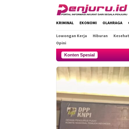
Loncat
ke
konten
KRIMINAL
EKONOMI
OLAHRAGA
Lowongan Kerja
Hiburan
Keseha
Opini
Konten Spesial