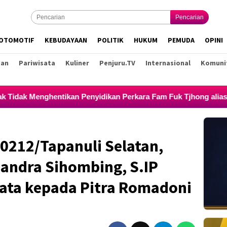
Pencarian
OTOMOTIF
KEBUDAYAAN
POLITIK
HUKUM
PEMUDA
OPINI
tan
Pariwisata
Kuliner
Penjuru.TV
Internasional
Komuni
idikan Perkara Fam Fuk Tjhong alias Eyang Uun
LHP BK
212/Tapanuli Selatan,
handra Sihombing, S.IP
ata kepada Pitra Romadoni