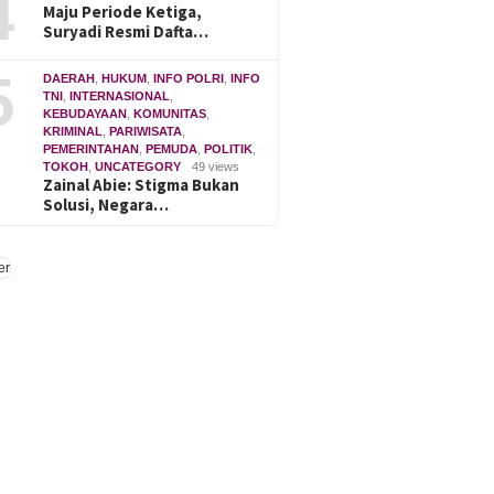
4
Maju Periode Ketiga,
Suryadi Resmi Dafta…
5
DAERAH
,
HUKUM
,
INFO POLRI
,
INFO
TNI
,
INTERNASIONAL
,
KEBUDAYAAN
,
KOMUNITAS
,
KRIMINAL
,
PARIWISATA
,
PEMERINTAHAN
,
PEMUDA
,
POLITIK
,
TOKOH
,
UNCATEGORY
49 views
Zainal Abie: Stigma Bukan
Solusi, Negara…