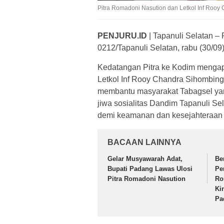
Pitra Romadoni Nasution dan Letkol Inf Rooy
PENJURU.ID
| Tapanuli Selatan –
0212/Tapanuli Selatan, rabu (30/09)
Kedatangan Pitra ke Kodim mengap
Letkol Inf Rooy Chandra Sihombing
membantu masyarakat Tabagsel ya
jiwa sosialitas Dandim Tapanuli Se
demi keamanan dan kesejahteraan m
BACAAN LAINNYA
Gelar Musyawarah Adat,
Be
Bupati Padang Lawas Ulosi
Pe
Pitra Romadoni Nasution
Ro
Ki
Pa