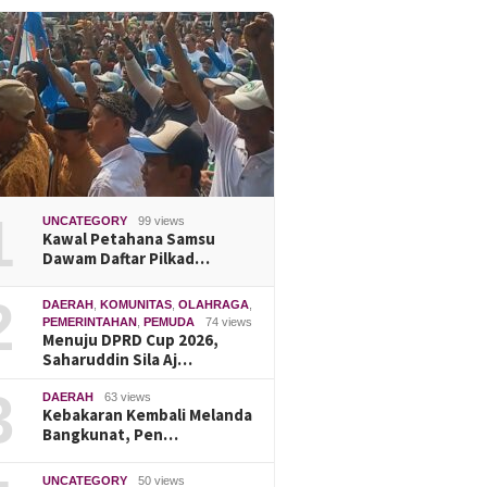
1
UNCATEGORY
99 views
Kawal Petahana Samsu
Dawam Daftar Pilkad…
2
DAERAH
,
KOMUNITAS
,
OLAHRAGA
,
PEMERINTAHAN
,
PEMUDA
74 views
Menuju DPRD Cup 2026,
Saharuddin Sila Aj…
3
DAERAH
63 views
Kebakaran Kembali Melanda
Bangkunat, Pen…
UNCATEGORY
50 views