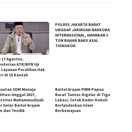
POLRES JAKARTA BARAT
UNGKAP JARINGAN NARKOBA
INTERNASIONAL, AMANKAN 1
TON BAHAN BAKU ASAL
TIONGKOK
i 17 Agustus,
nterian ATR/BPN Uji
 Layanan Peralihan Hak
ri di 15 Kantah
uatan SDM Menuju
Baitul Arqam PWM Papua
ditasi Unggul 2027,
Barat Tuntas Digelar di Tiga
ersitas Muhammadiyah
Lokasi, Cetak Kader Kokoh
i Gelar Baitul Arqam
Berlandaskan Islam
n dan Tendik
Berkemajuan