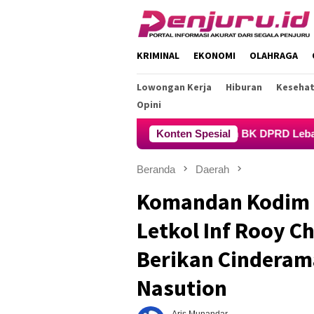
Loncat
ke
konten
KRIMINAL
EKONOMI
OLAHRAGA
Lowongan Kerja
Hiburan
Keseha
Opini
an Hasil Pemeriksaan BK DPRD Lebak Tidak Menghentikan Peny
Konten Spesial
Beranda
Daerah
Komandan Kodim 0
Letkol Inf Rooy C
Berikan Cinderam
Nasution