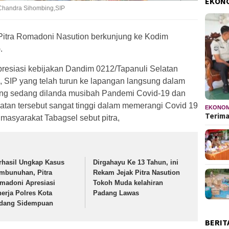
EKON
 Chandra Sihombing,SIP
 Pitra Romadoni Nasution berkunjung ke Kodim
.
resiasi kebijakan Dandim 0212/Tapanuli Selatan
, SIP yang telah turun ke lapangan langsung dalam
ng sedang dilanda musibah Pandemi Covid-19 dan
latan tersebut sangat tinggi dalam memerangi Covid 19
EKONOM
Terima
asyarakat Tabagsel sebut pitra,
rhasil Ungkap Kasus
Dirgahayu Ke 13 Tahun, ini
mbunuhan, Pitra
Rekam Jejak Pitra Nasution
madoni Apresiasi
Tokoh Muda kelahiran
nerja Polres Kota
Padang Lawas
dang Sidempuan
BERIT