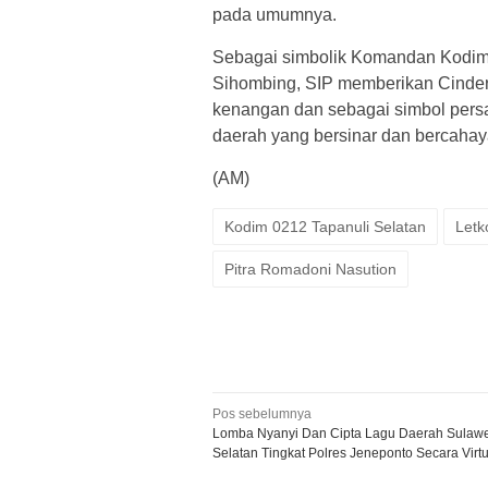
pada umumnya.
Sebagai simbolik Komandan Kodim 
Sihombing, SIP memberikan Cinde
kenangan dan sebagai simbol per
daerah yang bersinar dan bercahay
(AM)
Kodim 0212 Tapanuli Selatan
Letk
Pitra Romadoni Nasution
Navigasi
Pos sebelumnya
Lomba Nyanyi Dan Cipta Lagu Daerah Sulawe
pos
Selatan Tingkat Polres Jeneponto Secara Virtu