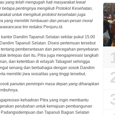
beliau yang telah mengugah hati masyarakat lewat
 betapa pentingnya mengikuti Protokol Kesehatan,
rakat untuk mengikuti protokol kesehatan juga
ya yang memiliki himbauan dan pesan-pesan moral
wawancarai tim redaksi Penjuru.id.
kantor Dandim Tapanuli Selatan sekitar pukul 15.00
Dandim Tapanuli Selatan. Disesi pertemuan tersebut
 tentang pemberantasan dan pencegahan penyebaran
dak terlepas dari itu, Pitra juga mengapresiasi langkah
n, dan ketertiban di wilayah Tabagsel sehingga
angat senang dan berbahagia dengan sosok Dandim
ta memiliki jiwa sosialitas yang tinggi tersebut.
h sosok panutan pemimpin masa depan yang diharapkan
imbuhnya.
apresiasi kehadiran Pitra yang ingin membantu
i gerakan perubahan untuk kemajuan pembangunan
a Padangsidempuan dan Tapanuli Bagian Selatan