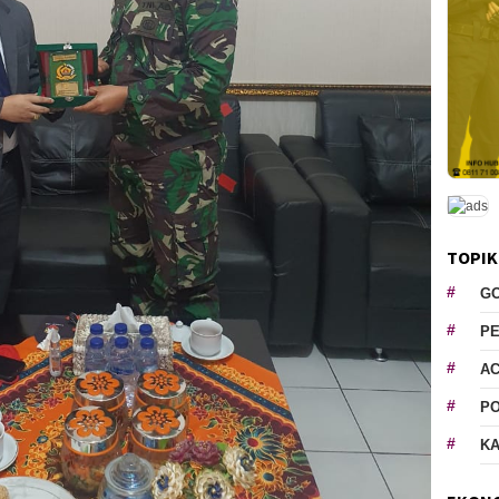
TOPIK
G
P
AC
P
K