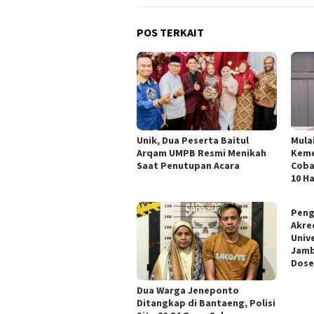
POS TERKAIT
Unik, Dua Peserta Baitul
Mula
Arqam UMPB Resmi Menikah
Keme
Saat Penutupan Acara
Coba
10 Ha
Peng
Akre
Univ
Jamb
Dose
Dua Warga Jeneponto
Ditangkap di Bantaeng, Polisi