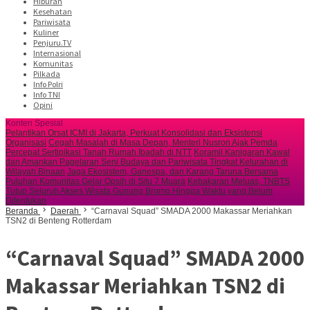
Hiburan
Kesehatan
Pariwisata
Kuliner
Penjuru.TV
Internasional
Komunitas
Pilkada
Info Polri
Info TNI
Opini
Konten Spesial
Pelantikan Orsat ICMI di Jakarta, Perkuat Konsolidasi dan Eksistensi
Organisasi
Cegah Masalah di Masa Depan, Menteri Nusron Ajak Pemda
Percepat Sertipikasi Tanah Rumah Ibadah di NTT
Koramil Kanigaran Kawal
dan Amankan Pagelaran Seni Budaya dan Pariwisata Tingkat Kelurahan di
Wilayah Binaan
Jaga Ekosistem, Ganespa, dan Karang Taruna Bersama
Puluhan Komunitas Gelar Opsih di Situ 7 Muara
Kebakaran Meluas, TNBTS
Tutup Seluruh Akses Wisata Gunung Bromo Hingga Waktu yang Belum
Ditentukan
Beranda
Daerah
“Carnaval Squad” SMADA 2000 Makassar Meriahkan
TSN2 di Benteng Rotterdam
“Carnaval Squad” SMADA 2000
Makassar Meriahkan TSN2 di