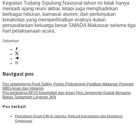
Kegiatan Tudang Sipulung Nasional tahun ini tidak hanya
menjadi ajang reuni akbar, tetapi juga menghadirkan
berbagai hiburan, karnaval alumni, dan pertunjukan
kreativitas yang memperlihatkan eratnya ikatan
persaudaraan keluarga besar SMADA Makassar selama tiga
hari pelaksanaan acara.
Sebarkan
Navigasi pos
Pos sebelumnya
Food Safety, Polres Probolinggo Pastikan Makanan Program
MBG Aman dan Higienis
Pos berikutnya
BPJS Kesehatan dan Insan Pers Jeneponto Duduk Bersama
Bahas Tantangan Layanan JKN
Pos terkait
Pelantikan Orsat ICMI di Jakarta, Perkuat Konsolidasi dan Eksistensi
Organisasi