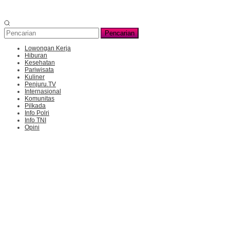
Pencarian
Lowongan Kerja
Hiburan
Kesehatan
Pariwisata
Kuliner
Penjuru.TV
Internasional
Komunitas
Pilkada
Info Polri
Info TNI
Opini