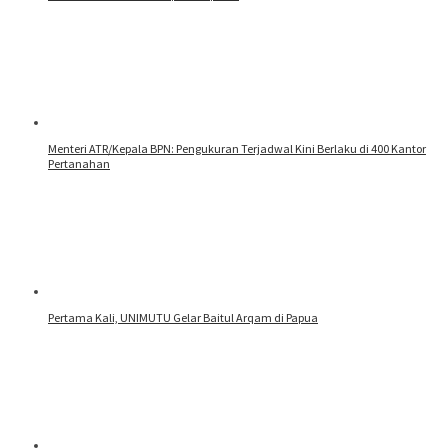
Menteri ATR/Kepala BPN: Pengukuran Terjadwal Kini Berlaku di 400 Kantor
Pertanahan
Pertama Kali, UNIMUTU Gelar Baitul Arqam di Papua