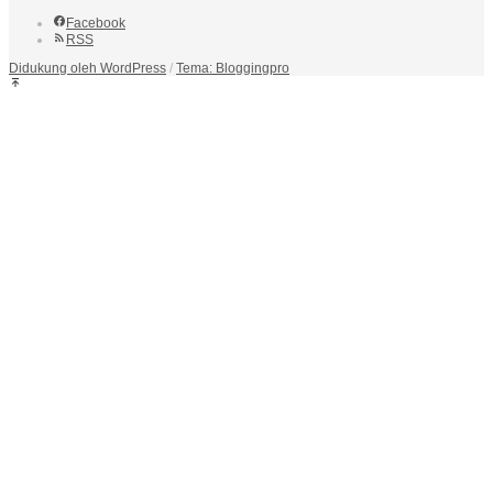
Facebook
RSS
Didukung oleh WordPress
/
Tema: Bloggingpro