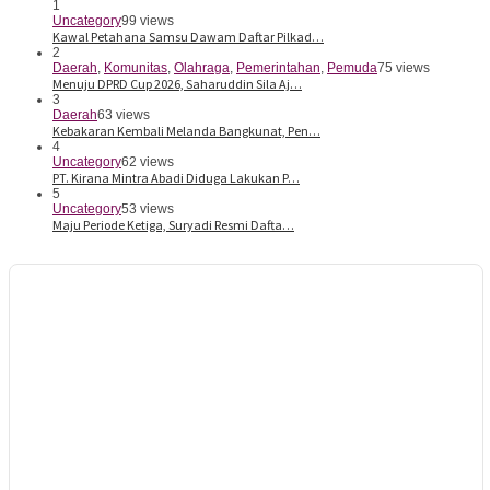
1
Uncategory
99 views
Kawal Petahana Samsu Dawam Daftar Pilkad…
2
Daerah
,
Komunitas
,
Olahraga
,
Pemerintahan
,
Pemuda
75 views
Menuju DPRD Cup 2026, Saharuddin Sila Aj…
3
Daerah
63 views
Kebakaran Kembali Melanda Bangkunat, Pen…
4
Uncategory
62 views
PT. Kirana Mintra Abadi Diduga Lakukan P…
5
Uncategory
53 views
Maju Periode Ketiga, Suryadi Resmi Dafta…