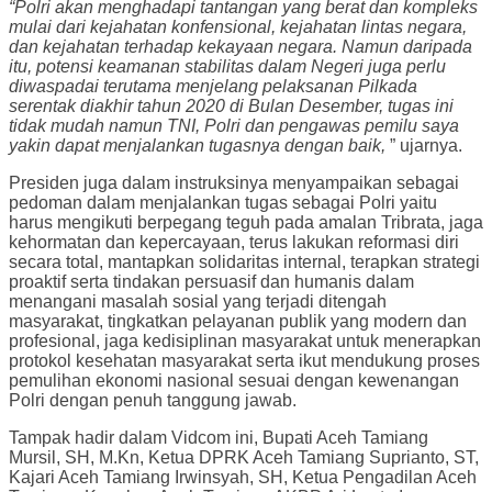
“Polri akan menghadapi tantangan yang berat dan kompleks
mulai dari kejahatan konfensional, kejahatan lintas negara,
dan kejahatan terhadap kekayaan negara. Namun daripada
itu, potensi keamanan stabilitas dalam Negeri juga perlu
diwaspadai terutama menjelang pelaksanan Pilkada
serentak diakhir tahun 2020 di Bulan Desember, tugas ini
tidak mudah namun TNI, Polri dan pengawas pemilu saya
yakin dapat menjalankan tugasnya dengan baik,
” ujarnya.
Presiden juga dalam instruksinya menyampaikan sebagai
pedoman dalam menjalankan tugas sebagai Polri yaitu
harus mengikuti berpegang teguh pada amalan Tribrata, jaga
kehormatan dan kepercayaan, terus lakukan reformasi diri
secara total, mantapkan solidaritas internal, terapkan strategi
proaktif serta tindakan persuasif dan humanis dalam
menangani masalah sosial yang terjadi ditengah
masyarakat, tingkatkan pelayanan publik yang modern dan
profesional, jaga kedisiplinan masyarakat untuk menerapkan
protokol kesehatan masyarakat serta ikut mendukung proses
pemulihan ekonomi nasional sesuai dengan kewenangan
Polri dengan penuh tanggung jawab.
Tampak hadir dalam Vidcom ini, Bupati Aceh Tamiang
Mursil, SH, M.Kn, Ketua DPRK Aceh Tamiang Suprianto, ST,
Kajari Aceh Tamiang Irwinsyah, SH, Ketua Pengadilan Aceh