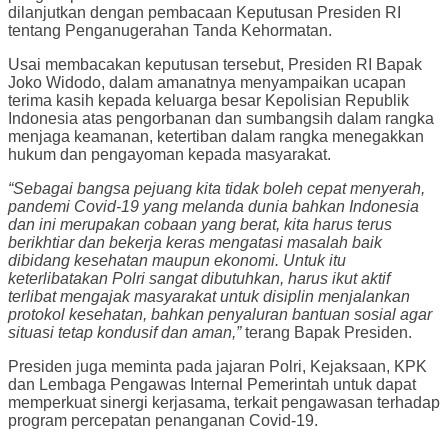
dilanjutkan dengan pembacaan Keputusan Presiden RI
tentang Penganugerahan Tanda Kehormatan.
Usai membacakan keputusan tersebut, Presiden RI Bapak
Joko Widodo, dalam amanatnya menyampaikan ucapan
terima kasih kepada keluarga besar Kepolisian Republik
Indonesia atas pengorbanan dan sumbangsih dalam rangka
menjaga keamanan, ketertiban dalam rangka menegakkan
hukum dan pengayoman kepada masyarakat.
“Sebagai bangsa pejuang kita tidak boleh cepat menyerah,
pandemi Covid-19 yang melanda dunia bahkan Indonesia
dan ini merupakan cobaan yang berat, kita harus terus
berikhtiar dan bekerja keras mengatasi masalah baik
dibidang kesehatan maupun ekonomi. Untuk itu
keterlibatakan Polri sangat dibutuhkan, harus ikut aktif
terlibat mengajak masyarakat untuk disiplin menjalankan
protokol kesehatan, bahkan penyaluran bantuan sosial agar
situasi tetap kondusif dan aman,”
terang Bapak Presiden.
Presiden juga meminta pada jajaran Polri, Kejaksaan, KPK
dan Lembaga Pengawas Internal Pemerintah untuk dapat
memperkuat sinergi kerjasama, terkait pengawasan terhadap
program percepatan penanganan Covid-19.