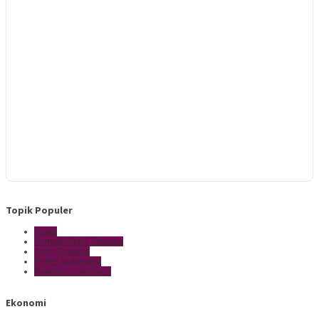
Topik Populer
Gowa
Pemkab Aceh Tamiang
Aceh Tamiang
Polres Sukoharjo
Kapolres Sukoharjo
Ekonomi