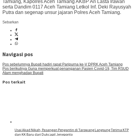
Tamiang, Kapolres Aceh Tamiang AKBP Ari Lasta Irawan
serta Dandim 0117 Aceh Tamiang Letkol Inf. Deki Rayusyah
Putra dan segenap unsur jajaran Polres Aceh Tamiang.
Sebarkan
Navigasi pos
Pos sebelumnya
Bupati hadiri rapat Paripurna ke-V DPRK Aceh Tamiang
Pos berikutnya
Guna memperkuat penanganan Pasien Covid-19, Tim RSUD
Atam menghadap Bupati
Pos terkait
Usai Akad Nikah, Pasangan Pengantin di Tarowang Langsung Terima KTP
dan KK Baru dari Dukcapil Jeneponto