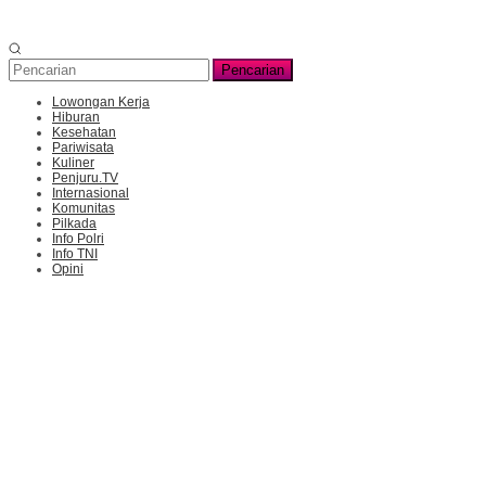
Pencarian
Lowongan Kerja
Hiburan
Kesehatan
Pariwisata
Kuliner
Penjuru.TV
Internasional
Komunitas
Pilkada
Info Polri
Info TNI
Opini