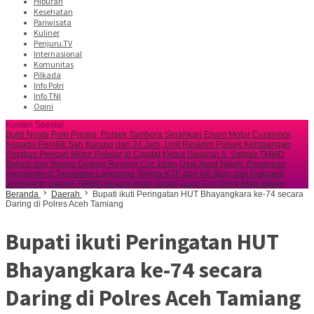
Hiburan
Kesehatan
Pariwisata
Kuliner
Penjuru.TV
Internasional
Komunitas
Pilkada
Info Polri
Info TNI
Opini
Konten Spesial
Bukti Nyata Polri Presisi, Polsek Tambora Serahkan Enam Motor Curanmor
Kepada Pemilik Sah
Kurang dari 24 Jam, Unit Reskrim Polsek Kembangan
Ringkus Pencuri Motor Pelajar di Ciputat
Kebut Sasaran 5, Satgas TMMD
Bekasi dan Warga Gotong Royong Cor Jalan
Usai Akad Nikah, Pasangan
Pengantin di Tarowang Langsung Terima KTP dan KK Baru dari Dukcapil
Jeneponto
Satgas TMMD Bekasi Rutin Siram Jalan Cor Demi Mutu Beton
Beranda
Daerah
Bupati ikuti Peringatan HUT Bhayangkara ke-74 secara
Daring di Polres Aceh Tamiang
Bupati ikuti Peringatan HUT
Bhayangkara ke-74 secara
Daring di Polres Aceh Tamiang