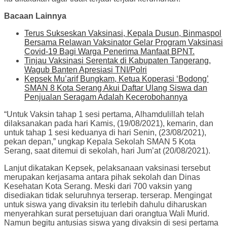
Bacaan Lainnya
Terus Sukseskan Vaksinasi, Kepala Dusun, Binmaspol
Bersama Relawan Vaksinator Gelar Program Vaksinasi
Covid-19 Bagi Warga Penerima Manfaat BPNT.
Tinjau Vaksinasi Serentak di Kabupaten Tangerang,
Wagub Banten Apresiasi TNI/Polri
Kepsek Mu’arif Bungkam, Ketua Koperasi ‘Bodong’
SMAN 8 Kota Serang Akui Daftar Ulang Siswa dan
Penjualan Seragam Adalah Kecerobohannya
“Untuk Vaksin tahap 1 sesi pertama, Alhamdulillah telah
dilaksanakan pada hari Kamis, (19/08/2021), kemarin, dan
untuk tahap 1 sesi keduanya di hari Senin, (23/08/2021),
pekan depan,” ungkap Kepala Sekolah SMAN 5 Kota
Serang, saat ditemui di sekolah, hari Jum’at (20/08/2021).
Lanjut dikatakan Kepsek, pelaksanaan vaksinasi tersebut
merupakan kerjasama antara pihak sekolah dan Dinas
Kesehatan Kota Serang. Meski dari 700 vaksin yang
disediakan tidak seluruhnya terserap. terserap. Mengingat
untuk siswa yang divaksin itu terlebih dahulu diharuskan
menyerahkan surat persetujuan dari orangtua Wali Murid.
Namun begitu antusias siswa yang divaksin di sesi pertama