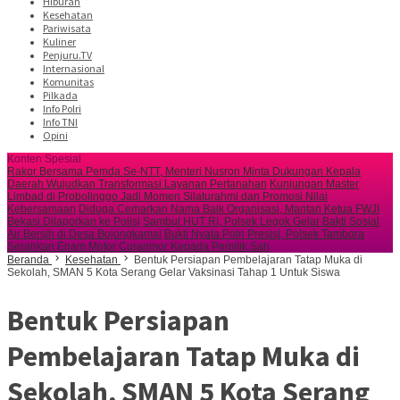
Hiburan
Kesehatan
Pariwisata
Kuliner
Penjuru.TV
Internasional
Komunitas
Pilkada
Info Polri
Info TNI
Opini
Konten Spesial
Rakor Bersama Pemda Se-NTT, Menteri Nusron Minta Dukungan Kepala
Daerah Wujudkan Transformasi Layanan Pertanahan
Kunjungan Master
Limbad di Probolinggo Jadi Momen Silaturahmi dan Promosi Nilai
Kebersamaan
Diduga Cemarkan Nama Baik Organisasi, Mantan Ketua FWJI
Bekasi Dilaporkan ke Polisi
Sambut HUT RI, Polsek Legok Gelar Bakti Sosial
Air Bersih di Desa Bojongkamal
Bukti Nyata Polri Presisi, Polsek Tambora
Serahkan Enam Motor Curanmor Kepada Pemilik Sah
Beranda
Kesehatan
Bentuk Persiapan Pembelajaran Tatap Muka di
Sekolah, SMAN 5 Kota Serang Gelar Vaksinasi Tahap 1 Untuk Siswa
Bentuk Persiapan
Pembelajaran Tatap Muka di
Sekolah, SMAN 5 Kota Serang