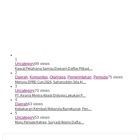
1
Uncategory
99 views
Kawal Petahana Samsu Dawam Daftar Pilkad…
2
Daerah
,
Komunitas
,
Olahraga
,
Pemerintahan
,
Pemuda
75 views
Menuju DPRD Cup 2026, Saharuddin Sila Aj…
3
Uncategory
70 views
PT. Kirana Mintra Abadi Diduga Lakukan P…
4
Daerah
63 views
Kebakaran Kembali Melanda Bangkunat, Pen…
5
Uncategory
53 views
Maju Periode Ketiga, Suryadi Resmi Dafta…