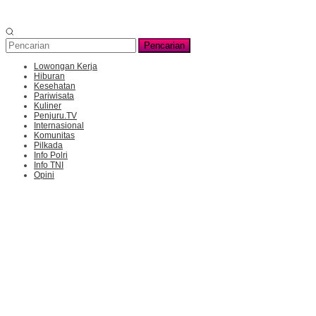
Pencarian
Lowongan Kerja
Hiburan
Kesehatan
Pariwisata
Kuliner
Penjuru.TV
Internasional
Komunitas
Pilkada
Info Polri
Info TNI
Opini