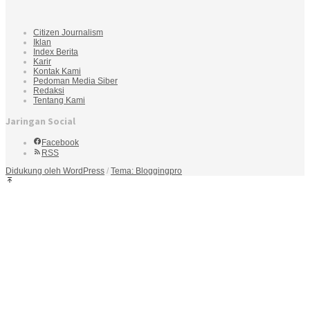
Citizen Journalism
Iklan
Index Berita
Karir
Kontak Kami
Pedoman Media Siber
Redaksi
Tentang Kami
Jaringan Social
Facebook
RSS
Didukung oleh WordPress
/
Tema: Bloggingpro