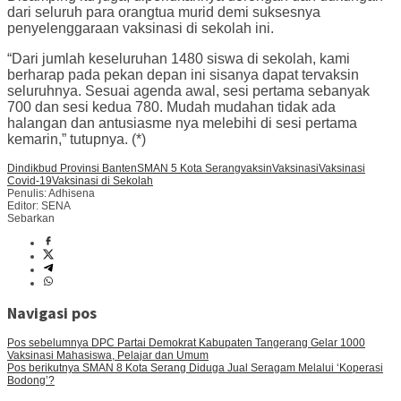
dari seluruh para orangtua murid demi suksesnya
penyelenggaraan vaksinasi di sekolah ini.
“Dari jumlah keseluruhan 1480 siswa di sekolah, kami
berharap pada pekan depan ini sisanya dapat tervaksin
seluruhnya. Sesuai agenda awal, sesi pertama sebanyak
700 dan sesi kedua 780. Mudah mudahan tidak ada
halangan dan antusiasme nya melebihi di sesi pertama
kemarin,” tutupnya. (*)
Dindikbud Provinsi Banten
SMAN 5 Kota Serang
vaksin
Vaksinasi
Vaksinasi
Covid-19
Vaksinasi di Sekolah
Penulis: Adhisena
Editor: SENA
Sebarkan
Navigasi pos
Pos sebelumnya
DPC Partai Demokrat Kabupaten Tangerang Gelar 1000
Vaksinasi Mahasiswa, Pelajar dan Umum
Pos berikutnya
SMAN 8 Kota Serang Diduga Jual Seragam Melalui ‘Koperasi
Bodong’?