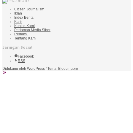
Citizen Journalism
Iklan
Index Berita
Karir
Kontak Kami
Pedoman Media Siber
Redaksi
Tentang Kami
Jaringan Social
Facebook
RSS
Didukung oleh WordPress
/
Tema: Bloggingpro