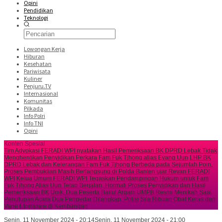
Opini
Pendidikan
Teknologi
Lowongan Kerja
Hiburan
Kesehatan
Pariwisata
Kuliner
Penjuru.TV
Internasional
Komunitas
Pilkada
Info Polri
Info TNI
Opini
Konten Spesial
Tim Advokasi FERADI WPI nyatakan Hasil Pemeriksaan BK DPRD Lebak Tidak
Menghentikan Penyidikan Perkara Fam Fuk Tjhong alias Eyang Uun
LHP BK
DPRD Lebak dan Keterangan Fam Fuk Tjhong Berbeda pada Sejumlah Poin,
Proses Pembuktian Masih Berlangsung di Polda Banten ujar Revan FERADI
WPI
Ketua Umum FERADI WPI Tegaskan Pendampingan Hukum untuk Fam
Fuk Tjhong Alias Uun Tetap Berjalan, Hormati Proses Penyidikan dan Hasil
Pemeriksaan BK
Unik, Dua Peserta Baitul Arqam UMPB Resmi Menikah Saat
Penutupan Acara
Dua Pengedar Ditangkap, Polisi Sita Ribuan Obat Keras dan
Vape Etomidate di Kembangan
Senin, 11 November 2024 - 20:14
Senin, 11 November 2024 - 21:00