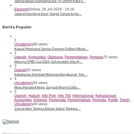
Semarakkan Harkopnas Ke-79, DKPPP Kota P…
Ekonomi
Selasa, 28 Juli 2026 - 16:19
Jelang Hari Raya Karo, Harga Tomat Anjlo…
Berita Populer
1
Uncategory
99 views
Kawal Petahana Samsu Dawam Daftar Pilkad…
2
Daerah
,
Komunitas
,
Olahraga
,
Pemerintahan
,
Pemuda
75 views
Menuju DPRD Cup 2026, Saharuddin Sila Aj…
3
Daerah
63 views
Kebakaran Kembali Melanda Bangkunat, Pen…
4
Uncategory
50 views
Maju Periode Ketiga, Suryadi Resmi Dafta…
5
Daerah
,
Hukum
,
Info Polri
,
Info TNI
,
Internasional
,
Kebudayaan
,
Komunitas
,
Kriminal
,
Pariwisata
,
Pemerintahan
,
Pemuda
,
Politik
,
Tokoh
,
Uncategory
49 views
Zainal Abie: Stigma Bukan Solusi, Negara…