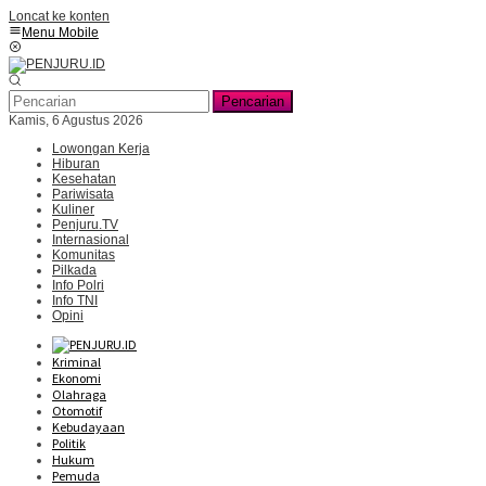
Loncat ke konten
Menu Mobile
Pencarian
Kamis, 6 Agustus 2026
Lowongan Kerja
Hiburan
Kesehatan
Pariwisata
Kuliner
Penjuru.TV
Internasional
Komunitas
Pilkada
Info Polri
Info TNI
Opini
Kriminal
Ekonomi
Olahraga
Otomotif
Kebudayaan
Politik
Hukum
Pemuda