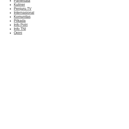
Pariwisata
Kuliner
Penjuru.TV
Internasional
Komunitas
Pilkada
Info Polri
Info TNI
Opini