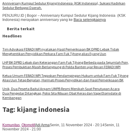
Anniversary Kumpul Sedulur Kijang Indonesia (KSK Indonesia), Sukses Hadirkan
Sedulur Berbagai Daerah.
PENJURU.ID | Bogor – Anniversary Kumpul Sedulur Kijang Indonesia (KSK
Indonesia) merayakan anniversary yang ke
Baca selengkapnya
Berita terkait
Headlines
Tim Advokasi FERADI WPI nyatakan Hasil Pemeriksaan BK DPRD Lebak Tidak
Menghentikan Penyidikan Perkara Fam Fuk Tjhong alias Eyang Uun
LHP BK DPRD Lebak dan Keterangan Fam Fuk Tjhong Berbeda pada Sejumlah Poin,
Proses Pembuktian Masih Berlangsung di Polda Banten ujar Revan FERADI WPI
Ketua Umum FERADI WPI Tegaskan Pendampingan Hukum untuk Fam Fuk Tjhong
Alias Uun Tetap Berjalan, Hormati Proses Penyidikan dan Hasil Pemeriksaan BK
Unik, Dua Peserta Baitul Arqam UMPB Resmi Menikah Saat Penutupan Acara
Dua Pengedar Ditangkap, Polisi Sita Ribuan Obat Keras dan Vape Etomidate di
Kembangan
Tag:
kijang indonesia
Komunitas
,
Otomotif
Adi Arma
Senin, 11 November 2024 - 20:14
Senin, 11
November 2024 - 21:00