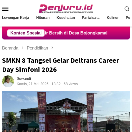
Loncat
Menu
ke
konten
Mobile
Lowongan Kerja
Hiburan
Kesehatan
Pariwisata
Kuliner
Pen
osial Air Bersih di Desa Bojongkamal
Konten Spesial
Bukti Nyata Polri
Beranda
Pendidikan
SMKN 8 Tangsel Gelar Deltrans Career
Day Simfoni 2026
Suwandi
Kamis, 21 Mei 2026 - 13:32
68 views