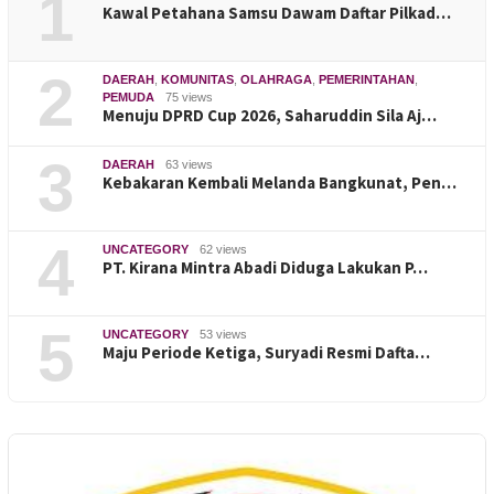
1
Kawal Petahana Samsu Dawam Daftar Pilkad…
2
DAERAH
,
KOMUNITAS
,
OLAHRAGA
,
PEMERINTAHAN
,
PEMUDA
75 views
Menuju DPRD Cup 2026, Saharuddin Sila Aj…
3
DAERAH
63 views
Kebakaran Kembali Melanda Bangkunat, Pen…
4
UNCATEGORY
62 views
PT. Kirana Mintra Abadi Diduga Lakukan P…
5
UNCATEGORY
53 views
Maju Periode Ketiga, Suryadi Resmi Dafta…