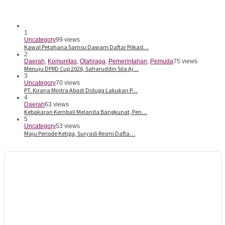
1
Uncategory
99 views
Kawal Petahana Samsu Dawam Daftar Pilkad…
2
Daerah
,
Komunitas
,
Olahraga
,
Pemerintahan
,
Pemuda
75 views
Menuju DPRD Cup 2026, Saharuddin Sila Aj…
3
Uncategory
70 views
PT. Kirana Mintra Abadi Diduga Lakukan P…
4
Daerah
63 views
Kebakaran Kembali Melanda Bangkunat, Pen…
5
Uncategory
53 views
Maju Periode Ketiga, Suryadi Resmi Dafta…