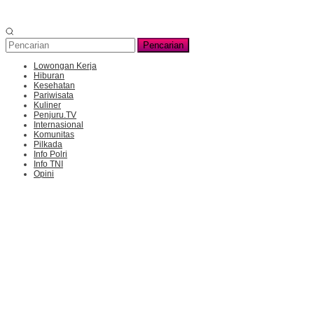
Pencarian
Lowongan Kerja
Hiburan
Kesehatan
Pariwisata
Kuliner
Penjuru.TV
Internasional
Komunitas
Pilkada
Info Polri
Info TNI
Opini