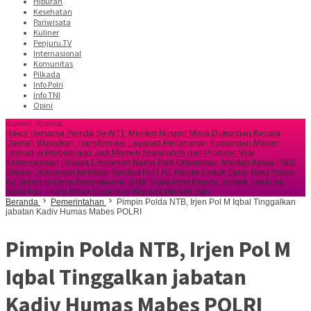
Hiburan
Kesehatan
Pariwisata
Kuliner
Penjuru.TV
Internasional
Komunitas
Pilkada
Info Polri
Info TNI
Opini
Konten Spesial
Rakor Bersama Pemda Se-NTT, Menteri Nusron Minta Dukungan Kepala
Daerah Wujudkan Transformasi Layanan Pertanahan
Kunjungan Master
Limbad di Probolinggo Jadi Momen Silaturahmi dan Promosi Nilai
Kebersamaan
Diduga Cemarkan Nama Baik Organisasi, Mantan Ketua FWJI
Bekasi Dilaporkan ke Polisi
Sambut HUT RI, Polsek Legok Gelar Bakti Sosial
Air Bersih di Desa Bojongkamal
Bukti Nyata Polri Presisi, Polsek Tambora
Serahkan Enam Motor Curanmor Kepada Pemilik Sah
Beranda
Pemerintahan
Pimpin Polda NTB, Irjen Pol M Iqbal Tinggalkan
jabatan Kadiv Humas Mabes POLRI
Pimpin Polda NTB, Irjen Pol M
Iqbal Tinggalkan jabatan
Kadiv Humas Mabes POLRI