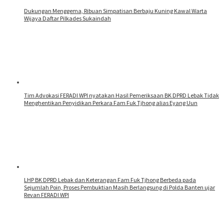
Dukungan Menggema, Ribuan Simpatisan Berbaju Kuning Kawal Warta
Wijaya Daftar Pilkades Sukaindah
Tim Advokasi FERADI WPI nyatakan Hasil Pemeriksaan BK DPRD Lebak Tidak
Menghentikan Penyidikan Perkara Fam Fuk Tjhong alias Eyang Uun
LHP BK DPRD Lebak dan Keterangan Fam Fuk Tjhong Berbeda pada
Sejumlah Poin, Proses Pembuktian Masih Berlangsung di Polda Banten ujar
Revan FERADI WPI