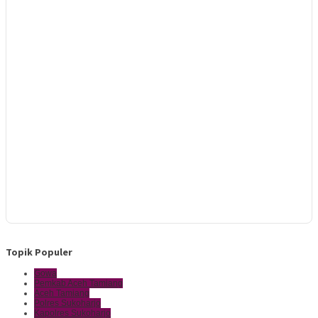
Topik Populer
Gowa
Pemkab Aceh Tamiang
Aceh Tamiang
Polres Sukoharjo
Kapolres Sukoharjo