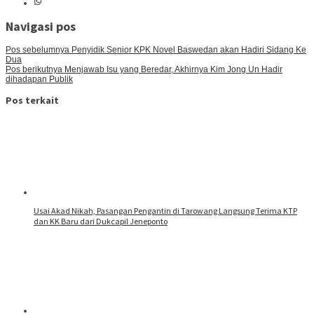
Navigasi pos
Pos sebelumnya
Penyidik Senior KPK Novel Baswedan akan Hadiri Sidang Ke
Dua
Pos berikutnya
Menjawab Isu yang Beredar, Akhirnya Kim Jong Un Hadir
dihadapan Publik
Pos terkait
Usai Akad Nikah, Pasangan Pengantin di Tarowang Langsung Terima KTP
dan KK Baru dari Dukcapil Jeneponto