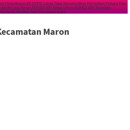
sil Pemeriksaan BK DPRD Lebak Tidak Menghentikan Penyidikan Perkara Fam
a Banten ujar Revan FERADI WPI
Ketua Umum FERADI WPI Tegaskan
MPB Resmi Menikah Saat Penutupan Acara
 Kecamatan Maron