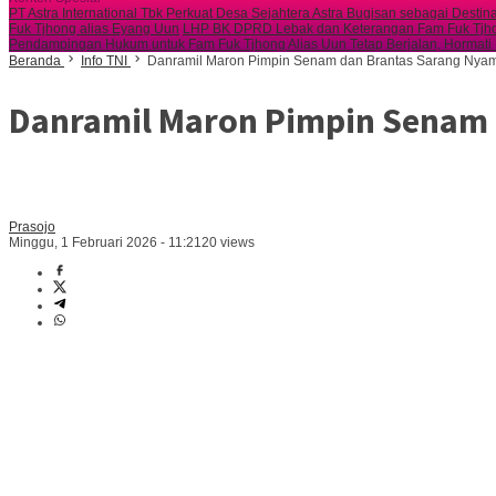
PT Astra International Tbk Perkuat Desa Sejahtera Astra Bugisan sebagai Desti
Fuk Tjhong alias Eyang Uun
LHP BK DPRD Lebak dan Keterangan Fam Fuk Tjhon
Pendampingan Hukum untuk Fam Fuk Tjhong Alias Uun Tetap Berjalan, Hormati
Beranda
Info TNI
Danramil Maron Pimpin Senam dan Brantas Sarang Nya
Danramil Maron Pimpin Senam 
Prasojo
Minggu, 1 Februari 2026 - 11:21
20 views