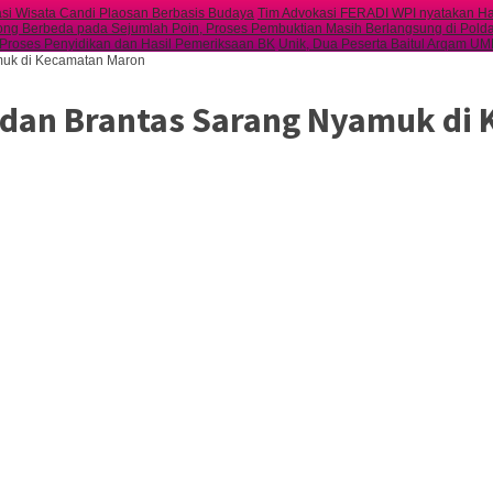
nasi Wisata Candi Plaosan Berbasis Budaya
Tim Advokasi FERADI WPI nyatakan Ha
g Berbeda pada Sejumlah Poin, Proses Pembuktian Masih Berlangsung di Pold
 Proses Penyidikan dan Hasil Pemeriksaan BK
Unik, Dua Peserta Baitul Arqam U
muk di Kecamatan Maron
dan Brantas Sarang Nyamuk di