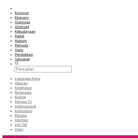
Kriminal
Ekonomi
Olahraga
Otomotif
Kebudayaan
Politik
Hukum
Pemuda
Opini
Pendidikan
Teknologi
Lowongan Kerja
Hiburan
Kesehatan
Pariwisata
Kuliner
Penjuru.TV
Internasional
Komunitas
Pilkada
Info Polri
Info TNI
Opini
Konten Spesial