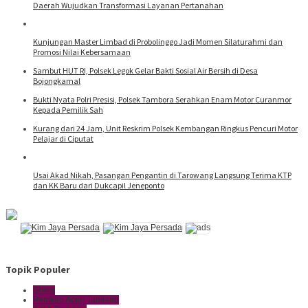
Daerah Wujudkan Transformasi Layanan Pertanahan
Kunjungan Master Limbad di Probolinggo Jadi Momen Silaturahmi dan
Promosi Nilai Kebersamaan
Sambut HUT RI, Polsek Legok Gelar Bakti Sosial Air Bersih di Desa
Bojongkamal
Bukti Nyata Polri Presisi, Polsek Tambora Serahkan Enam Motor Curanmor
Kepada Pemilik Sah
Kurang dari 24 Jam, Unit Reskrim Polsek Kembangan Ringkus Pencuri Motor
Pelajar di Ciputat
Usai Akad Nikah, Pasangan Pengantin di Tarowang Langsung Terima KTP
dan KK Baru dari Dukcapil Jeneponto
Topik Populer
Gowa
Pemkab Aceh Tamiang