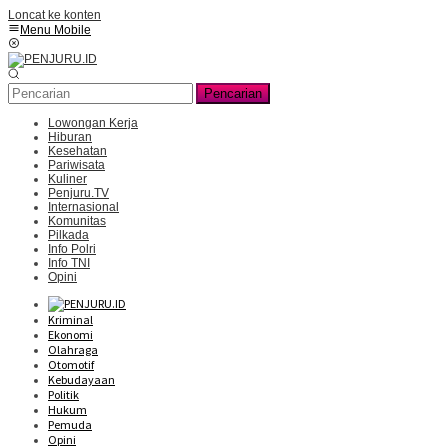
Loncat ke konten
Menu Mobile
Pencarian
Lowongan Kerja
Hiburan
Kesehatan
Pariwisata
Kuliner
Penjuru.TV
Internasional
Komunitas
Pilkada
Info Polri
Info TNI
Opini
Kriminal
Ekonomi
Olahraga
Otomotif
Kebudayaan
Politik
Hukum
Pemuda
Opini