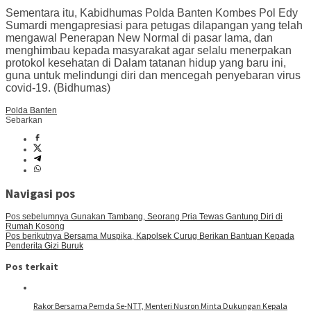
Sementara itu, Kabidhumas Polda Banten Kombes Pol Edy
Sumardi mengapresiasi para petugas dilapangan yang telah
mengawal Penerapan New Normal di pasar lama, dan
menghimbau kepada masyarakat agar selalu menerpakan
protokol kesehatan di Dalam tatanan hidup yang baru ini,
guna untuk melindungi diri dan mencegah penyebaran virus
covid-19. (Bidhumas)
Polda Banten
Sebarkan
Navigasi pos
Pos sebelumnya
Gunakan Tambang, Seorang Pria Tewas Gantung Diri di
Rumah Kosong
Pos berikutnya
Bersama Muspika, Kapolsek Curug Berikan Bantuan Kepada
Penderita Gizi Buruk
Pos terkait
Rakor Bersama Pemda Se-NTT, Menteri Nusron Minta Dukungan Kepala