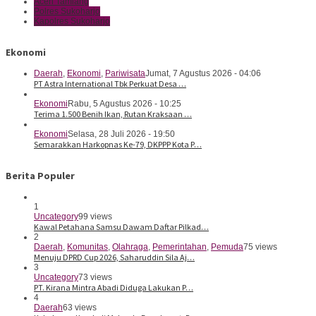
Aceh Tamiang
Polres Sukoharjo
Kapolres Sukoharjo
Ekonomi
Daerah
,
Ekonomi
,
Pariwisata
Jumat, 7 Agustus 2026 - 04:06
PT Astra International Tbk Perkuat Desa …
Ekonomi
Rabu, 5 Agustus 2026 - 10:25
Terima 1.500 Benih Ikan, Rutan Kraksaan …
Ekonomi
Selasa, 28 Juli 2026 - 19:50
Semarakkan Harkopnas Ke-79, DKPPP Kota P…
Berita Populer
1
Uncategory
99 views
Kawal Petahana Samsu Dawam Daftar Pilkad…
2
Daerah
,
Komunitas
,
Olahraga
,
Pemerintahan
,
Pemuda
75 views
Menuju DPRD Cup 2026, Saharuddin Sila Aj…
3
Uncategory
73 views
PT. Kirana Mintra Abadi Diduga Lakukan P…
4
Daerah
63 views