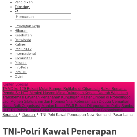
Pendidikan
Teknologi
Lowongan Kerja
Hiburan
Kesehatan
Pariwisata
Kuliner
Penjuru.TV
Internasional
Komunitas
Pilkada
Info Polri
Info TNI
Opini
Konten Spesial
TMMD ke-129 Bekasi Mulai Bangun Rutilahu di Cibarusah
Rakor Bersama
Pemda Se-NTT, Menteri Nusron Minta Dukungan Kepala Daerah Wujudkan
Transformasi Layanan Pertanahan
Kunjungan Master Limbad di Probolinggo
Jadi Momen Silaturahmi dan Promosi Nilai Kebersamaan
Diduga Cemarkan
Nama Baik Organisasi, Mantan Ketua FWJI Bekasi Dilaporkan ke Polisi
Sambut
HUT RI, Polsek Legok Gelar Bakti Sosial Air Bersih di Desa Bojongkamal
Beranda
Daerah
TNI-Polri Kawal Penerapan New Normal di Pasar Lama
TNI-Polri Kawal Penerapan