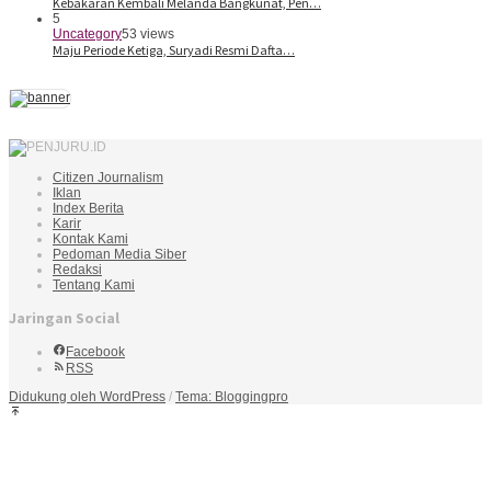
Kebakaran Kembali Melanda Bangkunat, Pen…
5
Uncategory
53 views
Maju Periode Ketiga, Suryadi Resmi Dafta…
Citizen Journalism
Iklan
Index Berita
Karir
Kontak Kami
Pedoman Media Siber
Redaksi
Tentang Kami
Jaringan Social
Facebook
RSS
Didukung oleh WordPress
/
Tema: Bloggingpro