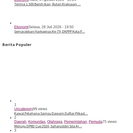
Terima 1.500 Benih Ikan, Rutan Kraksaan …
Ekonomi
Selasa, 28 Juli 2026 - 19:50
Semarakkan Harkopnas Ke-79, DKPPP Kota P…
Berita Populer
1
Uncategory
99 views
Kawal Petahana Samsu Dawam Daftar Pilkad…
2
Daerah
,
Komunitas
,
Olahraga
,
Pemerintahan
,
Pemuda
75 views
Menuju DPRD Cup 2026, Saharuddin Sila Aj…
3