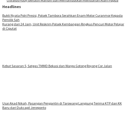
Osvaldo Haay Berlatih Mandiri dan Memanfaatkan Keindahan Alam Papua
Headlines
Bukti Nyata Polri Presisi, Polsek Tambora Serahkan Enam Motor Curanmor Kepada
Pemilik Sah
Kurang dari 24 Jam, Unit Reskrim Polsek Kembangan Ringkus Pencuri Motor Pelajar
di Ciputat
Kebut Sasaran 5, Satgas TMMD Bekasi dan Warga Gotong Royong Cor Jalan
Usai Akad Nikah, Pasangan Pengantin di Tarowang Langsung Terima KTP dan KK
Baru dari Dukcapil Jeneponto