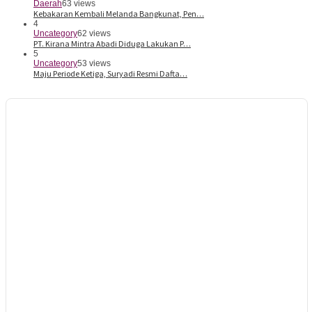
Daerah
63 views
Kebakaran Kembali Melanda Bangkunat, Pen…
4
Uncategory
62 views
PT. Kirana Mintra Abadi Diduga Lakukan P…
5
Uncategory
53 views
Maju Periode Ketiga, Suryadi Resmi Dafta…