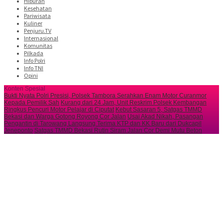
Hiburan
Kesehatan
Pariwisata
Kuliner
Penjuru.TV
Internasional
Komunitas
Pilkada
Info Polri
Info TNI
Opini
Konten Spesial
Bukti Nyata Polri Presisi, Polsek Tambora Serahkan Enam Motor Curanmor
Kepada Pemilik Sah
Kurang dari 24 Jam, Unit Reskrim Polsek Kembangan
Ringkus Pencuri Motor Pelajar di Ciputat
Kebut Sasaran 5, Satgas TMMD
Bekasi dan Warga Gotong Royong Cor Jalan
Usai Akad Nikah, Pasangan
Pengantin di Tarowang Langsung Terima KTP dan KK Baru dari Dukcapil
Jeneponto
Satgas TMMD Bekasi Rutin Siram Jalan Cor Demi Mutu Beton