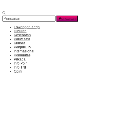
Pencarian
Lowongan Kerja
Hiburan
Kesehatan
Pariwisata
Kuliner
Penjuru.TV
Internasional
Komunitas
Pilkada
Info Polri
Info TNI
Opini