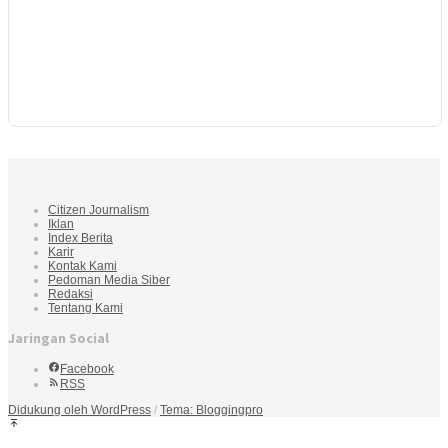
Citizen Journalism
Iklan
Index Berita
Karir
Kontak Kami
Pedoman Media Siber
Redaksi
Tentang Kami
Jaringan Social
Facebook
RSS
Didukung oleh WordPress
/
Tema: Bloggingpro