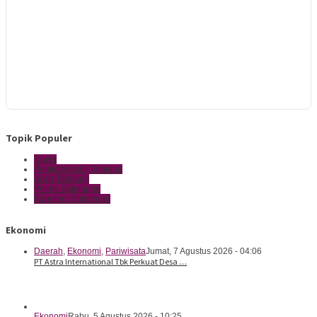
Topik Populer
Gowa
Pemkab Aceh Tamiang
Aceh Tamiang
Polres Sukoharjo
Kapolres Sukoharjo
Ekonomi
Daerah
,
Ekonomi
,
Pariwisata
Jumat, 7 Agustus 2026 - 04:06
PT Astra International Tbk Perkuat Desa …
Ekonomi
Rabu, 5 Agustus 2026 - 10:25