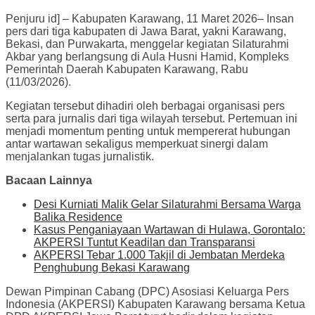
Penjuru id] – Kabupaten Karawang, 11 Maret 2026– Insan
pers dari tiga kabupaten di Jawa Barat, yakni Karawang,
Bekasi, dan Purwakarta, menggelar kegiatan Silaturahmi
Akbar yang berlangsung di Aula Husni Hamid, Kompleks
Pemerintah Daerah Kabupaten Karawang, Rabu
(11/03/2026).
Kegiatan tersebut dihadiri oleh berbagai organisasi pers
serta para jurnalis dari tiga wilayah tersebut. Pertemuan ini
menjadi momentum penting untuk mempererat hubungan
antar wartawan sekaligus memperkuat sinergi dalam
menjalankan tugas jurnalistik.
Bacaan Lainnya
Desi Kurniati Malik Gelar Silaturahmi Bersama Warga
Balika Residence
Kasus Penganiayaan Wartawan di Hulawa, Gorontalo:
AKPERSI Tuntut Keadilan dan Transparansi
AKPERSI Tebar 1.000 Takjil di Jembatan Merdeka
Penghubung Bekasi Karawang
Dewan Pimpinan Cabang (DPC) Asosiasi Keluarga Pers
Indonesia (AKPERSI) Kabupaten Karawang bersama Ketua