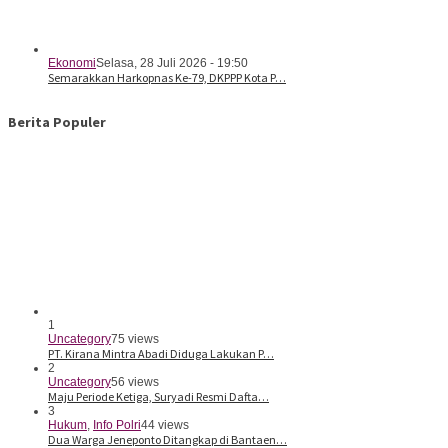
Ekonomi
Selasa, 28 Juli 2026 - 19:50
Semarakkan Harkopnas Ke-79, DKPPP Kota P…
Berita Populer
1
Uncategory
75 views
PT. Kirana Mintra Abadi Diduga Lakukan P…
2
Uncategory
56 views
Maju Periode Ketiga, Suryadi Resmi Dafta…
3
Hukum
,
Info Polri
44 views
Dua Warga Jeneponto Ditangkap di Bantaen…