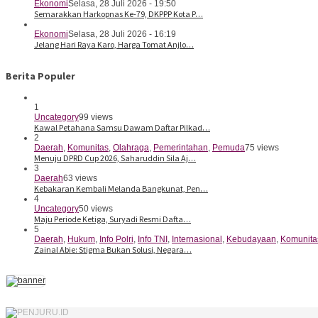
Ekonomi
Selasa, 28 Juli 2026 - 19:50
Semarakkan Harkopnas Ke-79, DKPPP Kota P…
Ekonomi
Selasa, 28 Juli 2026 - 16:19
Jelang Hari Raya Karo, Harga Tomat Anjlo…
Berita Populer
1
Uncategory
99 views
Kawal Petahana Samsu Dawam Daftar Pilkad…
2
Daerah
,
Komunitas
,
Olahraga
,
Pemerintahan
,
Pemuda
75 views
Menuju DPRD Cup 2026, Saharuddin Sila Aj…
3
Daerah
63 views
Kebakaran Kembali Melanda Bangkunat, Pen…
4
Uncategory
50 views
Maju Periode Ketiga, Suryadi Resmi Dafta…
5
Daerah
,
Hukum
,
Info Polri
,
Info TNI
,
Internasional
,
Kebudayaan
,
Komunita
Zainal Abie: Stigma Bukan Solusi, Negara…