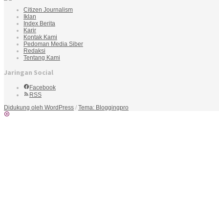
Citizen Journalism
Iklan
Index Berita
Karir
Kontak Kami
Pedoman Media Siber
Redaksi
Tentang Kami
Jaringan Social
Facebook
RSS
Didukung oleh WordPress
/
Tema: Bloggingpro