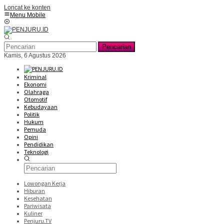
Loncat ke konten
Menu Mobile
Pencarian
Kamis, 6 Agustus 2026
Kriminal
Ekonomi
Olahraga
Otomotif
Kebudayaan
Politik
Hukum
Pemuda
Opini
Pendidikan
Teknologi
Lowongan Kerja
Hiburan
Kesehatan
Pariwisata
Kuliner
Penjuru.TV