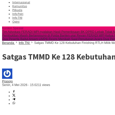
Internasional
Komunitas
Pilkada
Info Polri
Info TNI
Opini
Konten Spesial
Tim Advokasi FERADI WPI nyatakan Hasil Pemeriksaan BK DPRD Lebak Tidak M
Pembuktian Masih Berlangsung di Polda Banten ujar Revan FERADI WPI
Ketua 
Dua Peserta Baitul Arqam UMPB Resmi Menikah Saat Penutupan Acara
Dua Pen
Beranda
Info TNI
Satgas TMMD Ke 128 Kebutuhan Finishing RTLH Milik Wa
Satgas TMMD Ke 128 Kebutuhan 
Prasojo
Senin, 4 Mei 2026 - 15:02
11 views