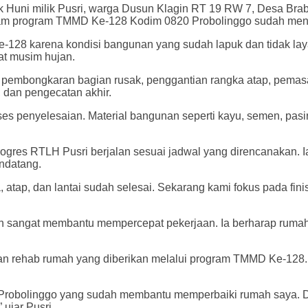
k Huni milik Pusri, warga Dusun Klagin RT 19 RW 7, Desa Br
dalam program TMMD Ke-128 Kodim 0820 Probolinggo sudah men
-128 karena kondisi bangunan yang sudah lapuk dan tidak layak
aat musim hujan.
pembongkaran bagian rusak, penggantian rangka atap, pemasan
 dan pengecatan akhir.
s penyelesaian. Material bangunan seperti kayu, semen, pasir,
gres RTLH Pusri berjalan sesuai jadwal yang direncanakan. I
ndatang.
, atap, dan lantai sudah selesai. Sekarang kami fokus pada fini
in sangat membantu mempercepat pekerjaan. Ia berharap ruma
an rehab rumah yang diberikan melalui program TMMD Ke-128. 
 Probolinggo yang sudah membantu memperbaiki rumah saya. D
ujar Pusri.