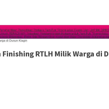
enghentikan Penyidikan Perkara Fam Fuk Tjhong alias Eyang Uun
LHP BK DPRD 
Umum FERADI WPI Tegaskan Pendampingan Hukum untuk Fam Fuk Tjhong Alias Uun
gedar Ditangkap, Polisi Sita Ribuan Obat Keras dan Vape Etomidate di Kembang
rga di Dusun Klagin
Finishing RTLH Milik Warga di 