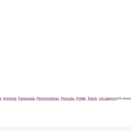
s
,
Kriminal
,
Pariwisata
,
Pemerintahan
,
Pemuda
,
Politik
,
Tokoh
,
Uncategory
49 view