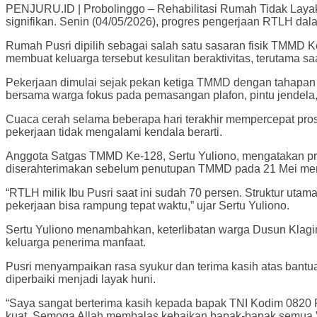
PENJURU.ID | Probolinggo – Rehabilitasi Rumah Tidak Laya
signifikan. Senin (04/05/2026), progres pengerjaan RTLH 
Rumah Pusri dipilih sebagai salah satu sasaran fisik TMMD Ke
membuat keluarga tersebut kesulitan beraktivitas, terutama s
Pekerjaan dimulai sejak pekan ketiga TMMD dengan tahapan 
bersama warga fokus pada pemasangan plafon, pintu jendela,
Cuaca cerah selama beberapa hari terakhir mempercepat prose
pekerjaan tidak mengalami kendala berarti.
Anggota Satgas TMMD Ke-128, Sertu Yuliono, mengatakan pro
diserahterimakan sebelum penutupan TMMD pada 21 Mei me
“RTLH milik Ibu Pusri saat ini sudah 70 persen. Struktur utama
pekerjaan bisa rampung tepat waktu,” ujar Sertu Yuliono.
Sertu Yuliono menambahkan, keterlibatan warga Dusun Klag
keluarga penerima manfaat.
Pusri menyampaikan rasa syukur dan terima kasih atas bantu
diperbaiki menjadi layak huni.
“Saya sangat berterima kasih kepada bapak TNI Kodim 0820
kuat. Semoga Allah membalas kebaikan bapak-bapak semua,” 