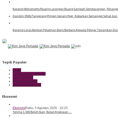
Koramil Wonomerto Pasang Larangan Buang Sampah Sembarangan, Penangg
Dandim 0506/Tangerang Pimpin Senam Pagi : Kobarkan Semangat Sehat dan 
Koramil Leces Berikan Pelatihan Baris Berbaris Kepada Pelajar Tanamkan Disip
Topik Populer
Gowa
Pemkab Aceh Tamiang
Aceh Tamiang
Polres Sukoharjo
Kapolres Sukoharjo
Ekonomi
Ekonomi
Rabu, 5 Agustus 2026 - 10:25
Terima 1.500 Benih Ikan, Rutan Kraksaan …