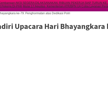
i Kembangan
AKSI SEGERA DILAKSANAKAN: RIBUAN PEKERJA SIAP TURUN KE 
at Pekerja Di-PHK
Mulai 17 Agustus, Kementerian ATR/BPN Uji Coba Layanan Peral
Bhayangkara ke-79: Penghormatan atas Dedikasi Polri
Hadiri Upacara Hari Bhayangkara