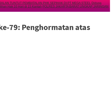
JALAN TUNTUT PEMBATALAN PHK SEPIHAK DI PT MEGA STEEL
Diduga
ihan Hak 10 Hari di 15 Kantah
POLRES JAKARTA BARAT UNGKAP JARINGAN
 ke-79: Penghormatan atas