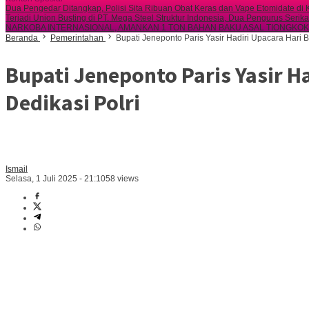
Dua Pengedar Ditangkap, Polisi Sita Ribuan Obat Keras dan Vape Etomidate d
Terjadi Union Busting di PT. Mega Steel Struktur Indonesia, Dua Pengurus Serik
NARKOBA INTERNASIONAL, AMANKAN 1 TON BAHAN BAKU ASAL TIONGKOK
Beranda
Pemerintahan
Bupati Jeneponto Paris Yasir Hadiri Upacara Hari 
Bupati Jeneponto Paris Yasir 
Dedikasi Polri
Ismail
Selasa, 1 Juli 2025 - 21:10
58 views