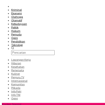
Kriminal
Ekonomi
Olahraga
Otomotif
Kebudayaan
Politik
Hukum
Pemuda
Opini
Pendidikan
Teknologi
Lowongan Kerja
Hiburan
Kesehatan
Pariwisata
Kuliner
Penjuru.TV
Internasional
Komunitas
Pilkada
Info Polri
Info TNI
Opini
Konten Spesial