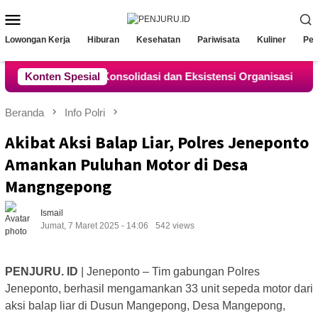
Loncat
Menu
ke
Mobile
konten
Lowongan Kerja
Hiburan
Kesehatan
Pariwisata
Kuliner
Pen
karta, Perkuat Konsolidasi dan Eksistensi Organisasi
Konten Spesial
Ceg
Beranda
Info Polri
Akibat Aksi Balap Liar, Polres Jeneponto
Amankan Puluhan Motor di Desa
Mangngepong
Ismail
Jumat, 7 Maret 2025 - 14:06
542 views
PENJURU. ID
| Jeneponto – Tim gabungan Polres
Jeneponto, berhasil mengamankan 33 unit sepeda motor dari
aksi balap liar di Dusun Mangepong, Desa Mangepong,