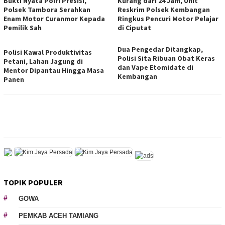
Bukti Nyata Polri Presisi,
Kurang dari 24 Jam, Unit
Polsek Tambora Serahkan
Reskrim Polsek Kembangan
Enam Motor Curanmor Kepada
Ringkus Pencuri Motor Pelajar
Pemilik Sah
di Ciputat
Dua Pengedar Ditangkap,
Polisi Kawal Produktivitas
Polisi Sita Ribuan Obat Keras
Petani, Lahan Jagung di
dan Vape Etomidate di
Mentor Dipantau Hingga Masa
Kembangan
Panen
TOPIK POPULER
GOWA
PEMKAB ACEH TAMIANG