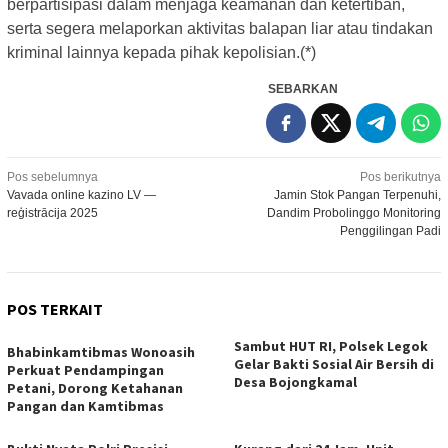
berpartisipasi dalam menjaga keamanan dan ketertiban,
serta segera melaporkan aktivitas balapan liar atau tindakan
kriminal lainnya kepada pihak kepolisian.(*)
SEBARKAN
Navigasi
Pos sebelumnya
Pos berikutnya
Vavada online kazino LV —
Jamin Stok Pangan Terpenuhi,
pos
reģistrācija 2025
Dandim Probolinggo Monitoring
Penggilingan Padi
POS TERKAIT
Sambut HUT RI, Polsek Legok
Bhabinkamtibmas Wonoasih
Gelar Bakti Sosial Air Bersih di
Perkuat Pendampingan
Desa Bojongkamal
Petani, Dorong Ketahanan
Pangan dan Kamtibmas