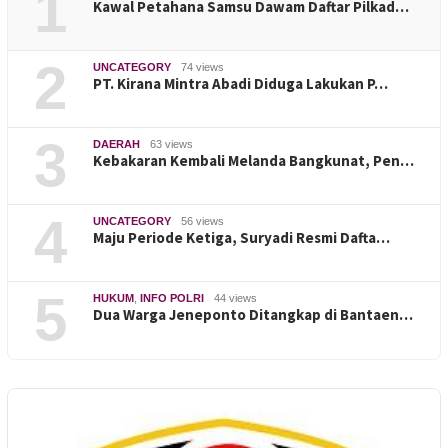
1
Kawal Petahana Samsu Dawam Daftar Pilkad…
2
UNCATEGORY
74 views
PT. Kirana Mintra Abadi Diduga Lakukan P…
3
DAERAH
63 views
Kebakaran Kembali Melanda Bangkunat, Pen…
4
UNCATEGORY
56 views
Maju Periode Ketiga, Suryadi Resmi Dafta…
5
HUKUM
,
INFO POLRI
44 views
Dua Warga Jeneponto Ditangkap di Bantaen…