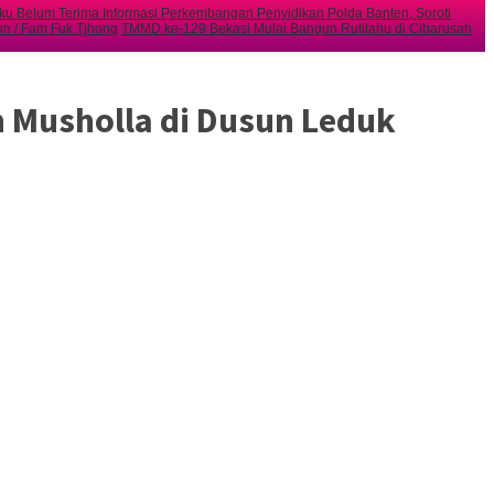
u Belum Terima Informasi Perkembangan Penyidikan Polda Banten, Soroti
n / Fam Fuk Tjhong
TMMD ke-129 Bekasi Mulai Bangun Rutilahu di Cibarusah
 Musholla di Dusun Leduk