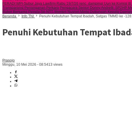
FERADI WPI-Subur Jaya Lawfirm Rabu 19/7/26 renc. dampingi Uun ke Komisi II
Transparansi Penanganan Perkara
Pengacara Senior Donny Andretti: SP2HP M
Rakor Bersama Pemda Se-NTT, Menteri Nusron Minta Dukungan Kepala Daerah
Beranda
Info TNI
Penuhi Kebutuhan Tempat Ibadah, Satgas TMMD ke -128
Penuhi Kebutuhan Tempat Ibad
Prasojo
Minggu, 10 Mei 2026 - 08:54
13 views