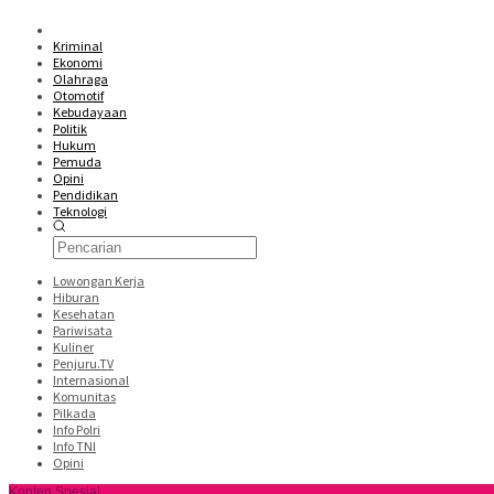
Kriminal
Ekonomi
Olahraga
Otomotif
Kebudayaan
Politik
Hukum
Pemuda
Opini
Pendidikan
Teknologi
Lowongan Kerja
Hiburan
Kesehatan
Pariwisata
Kuliner
Penjuru.TV
Internasional
Komunitas
Pilkada
Info Polri
Info TNI
Opini
Konten Spesial