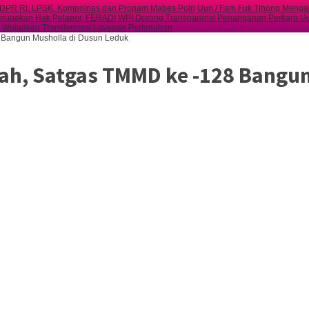
I DPR RI, LPSK, Kompolnas dan Propam Mabes Polri
Uun / Fam Fuk Tjhong Mengak
erupakan Hak Pelapor, FERADI WPI Dorong Transparansi Penanganan Perkara Uu
 Wujudkan Transformasi Layanan Pertanahan
 Bangun Musholla di Dusun Leduk
ah, Satgas TMMD ke -128 Bangun