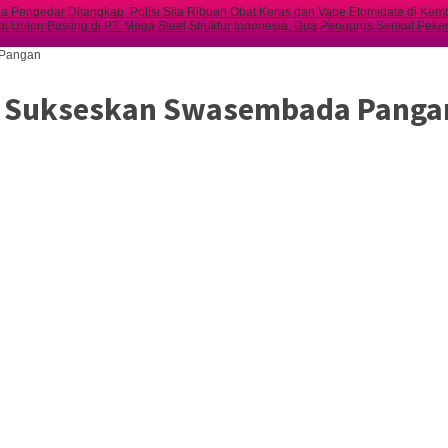
a Pengedar Ditangkap, Polisi Sita Ribuan Obat Keras dan Vape Etomidate di Ke
di Union Busting di PT. Mega Steel Struktur Indonesia, Dua Pengurus Serikat Peke
 Pangan
r Sukseskan Swasembada Panga