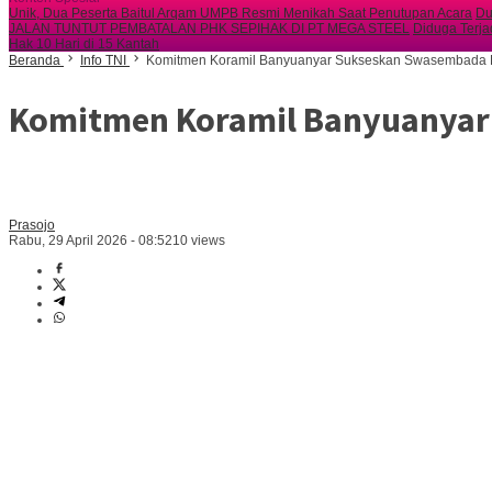
Unik, Dua Peserta Baitul Arqam UMPB Resmi Menikah Saat Penutupan Acara
Du
JALAN TUNTUT PEMBATALAN PHK SEPIHAK DI PT MEGA STEEL
Diduga Terja
Hak 10 Hari di 15 Kantah
Beranda
Info TNI
Komitmen Koramil Banyuanyar Sukseskan Swasembada
Komitmen Koramil Banyuanya
Prasojo
Rabu, 29 April 2026 - 08:52
10 views