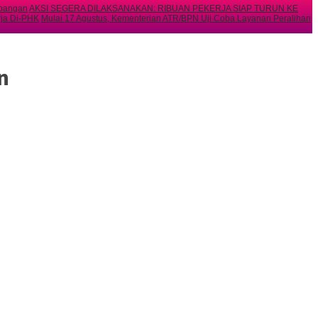
mbangan
AKSI SEGERA DILAKSANAKAN: RIBUAN PEKERJA SIAP TURUN KE
rja Di-PHK
Mulai 17 Agustus, Kementerian ATR/BPN Uji Coba Layanan Peralihan
n