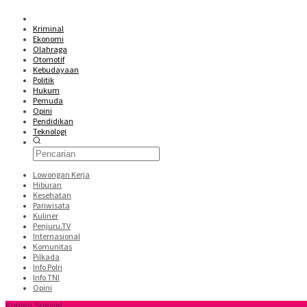
Kriminal
Ekonomi
Olahraga
Otomotif
Kebudayaan
Politik
Hukum
Pemuda
Opini
Pendidikan
Teknologi
Lowongan Kerja
Hiburan
Kesehatan
Pariwisata
Kuliner
Penjuru.TV
Internasional
Komunitas
Pilkada
Info Polri
Info TNI
Opini
Konten Spesial