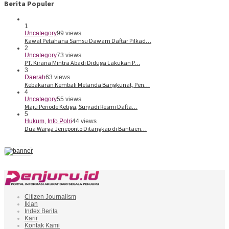
Berita Populer
1
Uncategory
99 views
Kawal Petahana Samsu Dawam Daftar Pilkad…
2
Uncategory
73 views
PT. Kirana Mintra Abadi Diduga Lakukan P…
3
Daerah
63 views
Kebakaran Kembali Melanda Bangkunat, Pen…
4
Uncategory
55 views
Maju Periode Ketiga, Suryadi Resmi Dafta…
5
Hukum
,
Info Polri
44 views
Dua Warga Jeneponto Ditangkap di Bantaen…
Citizen Journalism
Iklan
Index Berita
Karir
Kontak Kami