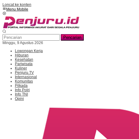
Loncat ke konten
Menu Mobile
Pencarian
Minggu, 9 Agustus 2026
Lowongan Kerja
Hiburan
Kesehatan
Pariwisata
Kuliner
Penjuru.TV
Internasional
Komunitas
Pilkada
Info Polri
Info TNI
Opini