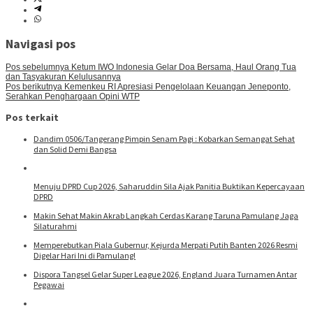
Navigasi pos
Pos sebelumnya
Ketum IWO Indonesia Gelar Doa Bersama, Haul Orang Tua
dan Tasyakuran Kelulusannya
Pos berikutnya
Kemenkeu RI Apresiasi Pengelolaan Keuangan Jeneponto,
Serahkan Penghargaan Opini WTP
Pos terkait
Dandim 0506/Tangerang Pimpin Senam Pagi : Kobarkan Semangat Sehat
dan Solid Demi Bangsa
Menuju DPRD Cup 2026, Saharuddin Sila Ajak Panitia Buktikan Kepercayaan
DPRD
Makin Sehat Makin Akrab Langkah Cerdas Karang Taruna Pamulang Jaga
Silaturahmi
Memperebutkan Piala Gubernur, Kejurda Merpati Putih Banten 2026 Resmi
Digelar Hari Ini di Pamulang!
Dispora Tangsel Gelar Super League 2026, England Juara Turnamen Antar
Pegawai