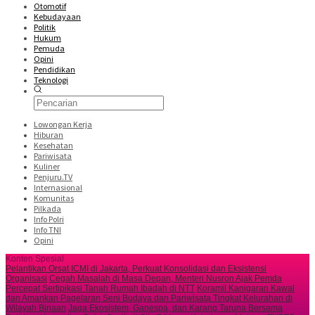
Otomotif
Kebudayaan
Politik
Hukum
Pemuda
Opini
Pendidikan
Teknologi
Lowongan Kerja
Hiburan
Kesehatan
Pariwisata
Kuliner
Penjuru.TV
Internasional
Komunitas
Pilkada
Info Polri
Info TNI
Opini
Konten Spesial
Pelantikan Orsat ICMI di Jakarta, Perkuat Konsolidasi dan Eksistensi
Organisasi
Cegah Masalah di Masa Depan, Menteri Nusron Ajak Pemda
Percepat Sertipikasi Tanah Rumah Ibadah di NTT
Koramil Kanigaran Kawal
dan Amankan Pagelaran Seni Budaya dan Pariwisata Tingkat Kelurahan di
Wilayah Binaan
Jaga Ekosistem, Ganespa, dan Karang Taruna Bersama