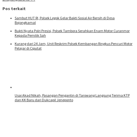
Pos terkait
Sambut HUT RI, Polsek Legok Gelar Bakti Sosial Air Bersih di Desa
Bojongkamal
Bukti Nyata Polri Presisi, Polsek Tambora Serahkan Enam Motor Curanmor
Kepada Pemilik Sah
Kurang dari 24 Jam, Unit Reskrim Polsek Kembangan Ringkus Pencuri Motor
Pelajar di Ciputat
Usai Akad Nikah, Pasangan Pengantin di Tarowang Langsung Terima KTP
dan KK Baru dari Dukcapil Jeneponto