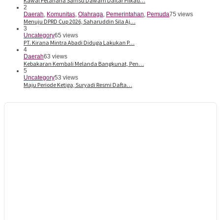
Kawal Petahana Samsu Dawam Daftar Pilkad…
2
Daerah
,
Komunitas
,
Olahraga
,
Pemerintahan
,
Pemuda
75 views
Menuju DPRD Cup 2026, Saharuddin Sila Aj…
3
Uncategory
65 views
PT. Kirana Mintra Abadi Diduga Lakukan P…
4
Daerah
63 views
Kebakaran Kembali Melanda Bangkunat, Pen…
5
Uncategory
53 views
Maju Periode Ketiga, Suryadi Resmi Dafta…