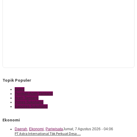
Topik Populer
Gowa
Pemkab Aceh Tamiang
Aceh Tamiang
Polres Sukoharjo
Kapolres Sukoharjo
Ekonomi
Daerah
,
Ekonomi
,
Pariwisata
Jumat, 7 Agustus 2026 - 04:06
PT Astra International Tbk Perkuat Desa …