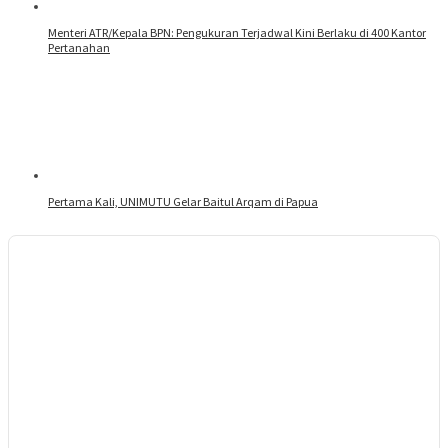
Menteri ATR/Kepala BPN: Pengukuran Terjadwal Kini Berlaku di 400 Kantor
Pertanahan
Pertama Kali, UNIMUTU Gelar Baitul Arqam di Papua