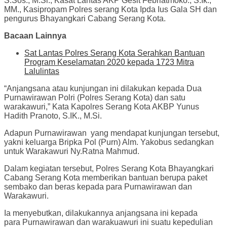
S.Sos., M.Si., Kasat Lantas AKP Gesit Febriatmoko., S.Ik.,
MM., Kasipropam Polres serang Kota Ipda Ius Gala SH dan
pengurus Bhayangkari Cabang Serang Kota.
Bacaan Lainnya
Sat Lantas Polres Serang Kota Serahkan Bantuan
Program Keselamatan 2020 kepada 1723 Mitra
Lalulintas
“Anjangsana atau kunjungan ini dilakukan kepada Dua
Purnawirawan Polri (Polres Serang Kota) dan satu
warakawuri,” Kata Kapolres Serang Kota AKBP Yunus
Hadith Pranoto, S.IK., M.Si.
Adapun Purnawirawan yang mendapat kunjungan tersebut,
yakni keluarga Bripka Pol (Purn) Alm. Yakobus sedangkan
untuk Warakawuri Ny.Ratna Mahmud.
Dalam kegiatan tersebut, Polres Serang Kota Bhayangkari
Cabang Serang Kota memberikan bantuan berupa paket
sembako dan beras kepada para Purnawirawan dan
Warakawuri.
Ia menyebutkan, dilakukannya anjangsana ini kepada
para Purnawirawan dan warakuawuri ini suatu kepedulian