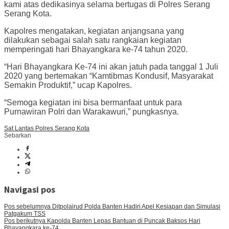
kami atas dedikasinya selama bertugas di Polres Serang
Serang Kota.
Kapolres mengatakan, kegiatan anjangsana yang
dilakukan sebagai salah satu rangkaian kegiatan
memperingati hari Bhayangkara ke-74 tahun 2020.
“Hari Bhayangkara Ke-74 ini akan jatuh pada tanggal 1 Juli
2020 yang bertemakan “Kamtibmas Kondusif, Masyarakat
Semakin Produktif,” ucap Kapolres.
“Semoga kegiatan ini bisa bermanfaat untuk para
Purnawiran Polri dan Warakawuri,” pungkasnya.
Sat Lantas Polres Serang Kota
Sebarkan
Navigasi pos
Pos sebelumnya
Ditpolairud Polda Banten Hadiri Apel Kesiapan dan Simulasi
Patgakum TSS
Pos berikutnya
Kapolda Banten Lepas Bantuan di Puncak Baksos Hari
Bhayangkara ke-74