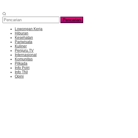
Pencarian
Lowongan Kerja
Hiburan
Kesehatan
Pariwisata
Kuliner
Penjuru.TV
Internasional
Komunitas
Pilkada
Info Polri
Info TNI
Opini