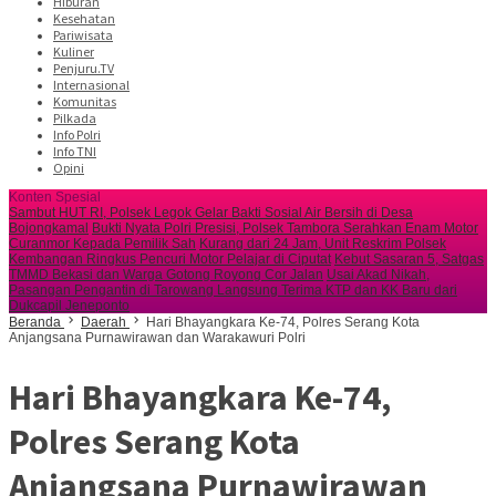
Hiburan
Kesehatan
Pariwisata
Kuliner
Penjuru.TV
Internasional
Komunitas
Pilkada
Info Polri
Info TNI
Opini
Konten Spesial
Sambut HUT RI, Polsek Legok Gelar Bakti Sosial Air Bersih di Desa
Bojongkamal
Bukti Nyata Polri Presisi, Polsek Tambora Serahkan Enam Motor
Curanmor Kepada Pemilik Sah
Kurang dari 24 Jam, Unit Reskrim Polsek
Kembangan Ringkus Pencuri Motor Pelajar di Ciputat
Kebut Sasaran 5, Satgas
TMMD Bekasi dan Warga Gotong Royong Cor Jalan
Usai Akad Nikah,
Pasangan Pengantin di Tarowang Langsung Terima KTP dan KK Baru dari
Dukcapil Jeneponto
Beranda
Daerah
Hari Bhayangkara Ke-74, Polres Serang Kota
Anjangsana Purnawirawan dan Warakawuri Polri
Hari Bhayangkara Ke-74,
Polres Serang Kota
Anjangsana Purnawirawan