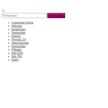
Pencarian
Lowongan Kerja
Hiburan
Kesehatan
Pariwisata
Kuliner
Penjuru.TV
Internasional
Komunitas
Pilkada
Info Polri
Info TNI
Opini