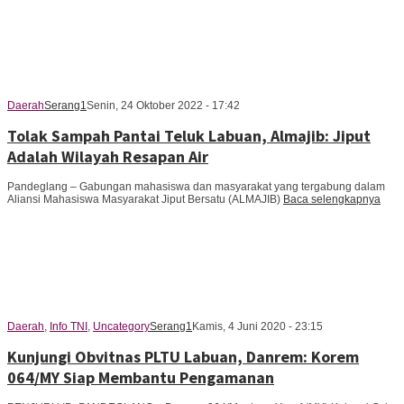
Daerah
Serang1
Senin, 24 Oktober 2022 - 17:42
Tolak Sampah Pantai Teluk Labuan, Almajib: Jiput
Adalah Wilayah Resapan Air
Pandeglang – Gabungan mahasiswa dan masyarakat yang tergabung dalam
Aliansi Mahasiswa Masyarakat Jiput Bersatu (ALMAJIB)
Baca selengkapnya
Daerah
,
Info TNI
,
Uncategory
Serang1
Kamis, 4 Juni 2020 - 23:15
Kunjungi Obvitnas PLTU Labuan, Danrem: Korem
064/MY Siap Membantu Pengamanan