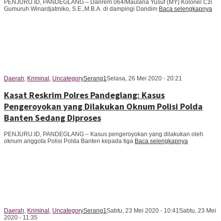
PENJURU.ID, PANDEGLANG – Danrem 064/Maulana Yusuf (MY) Kolonel Czi
Gumuruh Winardjatmiko, S.E.,M.B.A. di dampingi Dandim
Baca selengkapnya
Daerah
,
Kriminal
,
Uncategory
Serang1
Selasa, 26 Mei 2020 - 20:21
Kasat Reskrim Polres Pandeglang: Kasus
Pengeroyokan yang Dilakukan Oknum Polisi Polda
Banten Sedang Diproses
PENJURU.ID, PANDEGLANG – Kasus pengeroyokan yang dilakukan oleh
oknum anggota Polisi Polda Banten kepada tiga
Baca selengkapnya
Daerah
,
Kriminal
,
Uncategory
Serang1
Sabtu, 23 Mei 2020 - 10:41
Sabtu, 23 Mei
2020 - 11:35