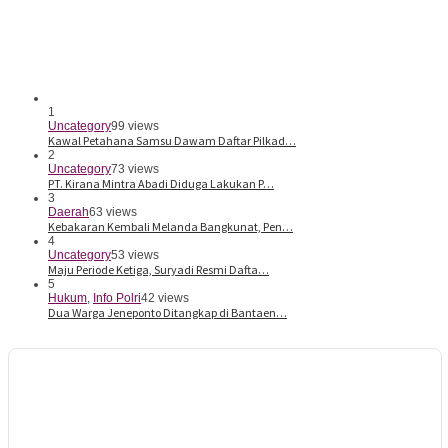
1
Uncategory
99 views
Kawal Petahana Samsu Dawam Daftar Pilkad…
2
Uncategory
73 views
PT. Kirana Mintra Abadi Diduga Lakukan P…
3
Daerah
63 views
Kebakaran Kembali Melanda Bangkunat, Pen…
4
Uncategory
53 views
Maju Periode Ketiga, Suryadi Resmi Dafta…
5
Hukum
,
Info Polri
42 views
Dua Warga Jeneponto Ditangkap di Bantaen…