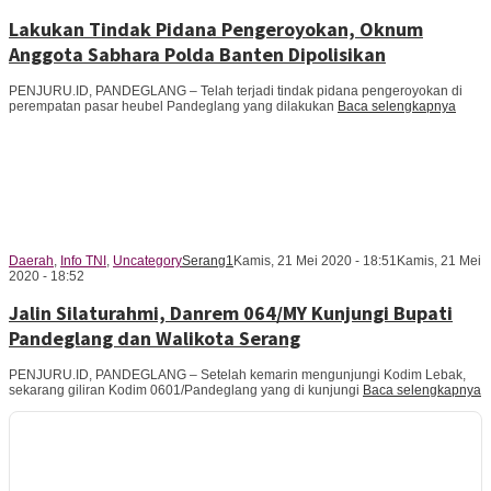
Lakukan Tindak Pidana Pengeroyokan, Oknum
Anggota Sabhara Polda Banten Dipolisikan
PENJURU.ID, PANDEGLANG – Telah terjadi tindak pidana pengeroyokan di
perempatan pasar heubel Pandeglang yang dilakukan
Baca selengkapnya
Daerah
,
Info TNI
,
Uncategory
Serang1
Kamis, 21 Mei 2020 - 18:51
Kamis, 21 Mei
2020 - 18:52
Jalin Silaturahmi, Danrem 064/MY Kunjungi Bupati
Pandeglang dan Walikota Serang
PENJURU.ID, PANDEGLANG – Setelah kemarin mengunjungi Kodim Lebak,
sekarang giliran Kodim 0601/Pandeglang yang di kunjungi
Baca selengkapnya