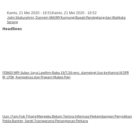
Kamis, 21 Mei 2020 - 18:51
Kamis, 21 Mei 2020 - 18:52
Jalin Silaturahmi, Danrem 064/MY Kunjungi Bupati Pandeglang dan Walikota
Serang
Headlines
FERADI WPI-Subur Jaya Lawfirm Rabu 19/7/26 renc. dampingi Uun ke Komisi III DPR
RI, LPSK, Kompolnas dan Propam Mabes Polri
Uun / Fam Fuk Tjhong Mengaku Belum Terima Informasi Perkembangan Penyidikan
Polda Banten, Soroti Transparansi Penanganan Perkara