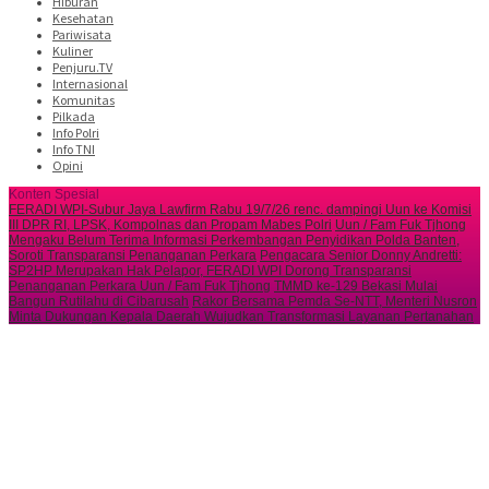
Hiburan
Kesehatan
Pariwisata
Kuliner
Penjuru.TV
Internasional
Komunitas
Pilkada
Info Polri
Info TNI
Opini
Konten Spesial
FERADI WPI-Subur Jaya Lawfirm Rabu 19/7/26 renc. dampingi Uun ke Komisi
III DPR RI, LPSK, Kompolnas dan Propam Mabes Polri
Uun / Fam Fuk Tjhong
Mengaku Belum Terima Informasi Perkembangan Penyidikan Polda Banten,
Soroti Transparansi Penanganan Perkara
Pengacara Senior Donny Andretti:
SP2HP Merupakan Hak Pelapor, FERADI WPI Dorong Transparansi
Penanganan Perkara Uun / Fam Fuk Tjhong
TMMD ke-129 Bekasi Mulai
Bangun Rutilahu di Cibarusah
Rakor Bersama Pemda Se-NTT, Menteri Nusron
Minta Dukungan Kepala Daerah Wujudkan Transformasi Layanan Pertanahan