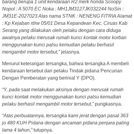
barang berupa 1 unit kendaraan R2 merk honda Scoopy
Nopol : A 5070 EC Noka : MH1JM3127JK032244 NoSin :
JM31E-2027023 Atas nama STNK : NENENG FITRIA Alamat
: Kp Kejaban rt/rw 05/01 Desa Kepandean Kec. Ciruas Kab
Serang yang dilakukan oleh pelaku dengan cara diduga
awalnya pelaku merusak rumah kunci kontak motor korban
menggunakan kunci palsu kemudian pelaku berhasil
mengambil motor tersebut,”
jelasnya.
Menurut keterangan tersangka, bahwa tersangka A membeli
kendaraan tersebut dari pelaku Tindak pidana Pencurian
Dengan Pemberatan yang berinial Y (DPO).
“Y, pada saat melakukan aksinya dengan merusak rumah
kunci kontak motor menggunakan kunci palsu kemudian
pelaku berhasil mengambil motor tersebut,”
pungkasnya.
“Atas perbuatannya, tersangka kami jerat dengan pasal 363
jo 480 KUH Pidana dengan ancaman pidana penjara paling
lama 4 tahun,”
tutupnya.