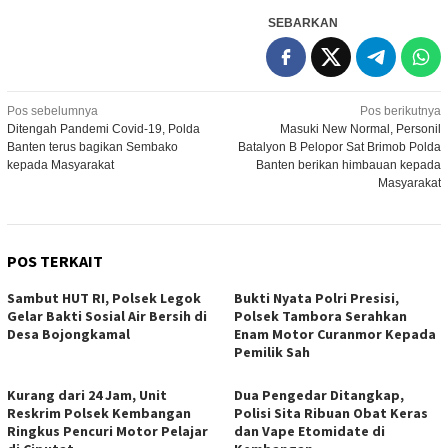
SEBARKAN
Navigasi
Pos sebelumnya
Pos berikutnya
Ditengah Pandemi Covid-19, Polda
Masuki New Normal, Personil
pos
Banten terus bagikan Sembako
Batalyon B Pelopor Sat Brimob Polda
kepada Masyarakat
Banten berikan himbauan kepada
Masyarakat
POS TERKAIT
Sambut HUT RI, Polsek Legok
Bukti Nyata Polri Presisi,
Gelar Bakti Sosial Air Bersih di
Polsek Tambora Serahkan
Desa Bojongkamal
Enam Motor Curanmor Kepada
Pemilik Sah
Kurang dari 24 Jam, Unit
Dua Pengedar Ditangkap,
Reskrim Polsek Kembangan
Polisi Sita Ribuan Obat Keras
Ringkus Pencuri Motor Pelajar
dan Vape Etomidate di