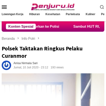
Loncat
Menu
ke
konten
Mobile
Lowongan Kerja
Hiburan
Kesehatan
Pariwisata
Kuliner
Pen
kasi Dilaporkan ke Polisi
Konten Spesial
Sambut HUT RI, Polsek Legok
Beranda
Info Polri
Polsek Taktakan Ringkus Pelaku
Curanmor
Anisa Nirmala Sari
Jumat, 10 Juli 2020 - 23:12
193 views