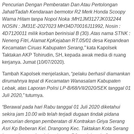
Pencurian Dengan Pemberatan Dan Atau Pertolongan
Jahat/Tadah Kendaraan bermotor
R2 Merk Honda Scoopy
Warna Hitam tanpa Nopol Noka :MH1JM3127JK032244
NOSIN : JM31E-2027023 MH34D70016J11992, Nosin :
4D7120011 milik korban berinisial B (30). Atas nama STNK :
Neneng Fitri, Alamat KpKejaban RT.05/01 desa Kepandean
Kecamatan Ciruas Kabupaten Serang,”
kata Kapolsek
Taktakan AKP Tohirudin, SH, kepada awak media di ruang
kerjanya. Jumat (10/07/2020).
Tambah Kapolsek menjelaskan, “
pelaku berhasil diamankan
dirumahnya tepat di Kecamatan Wanasalam Kabupaten
Lebak, atas Laporan Polisi LP-B/68/VII/2020/SEK tanggal 01
Juli 2020,”
tuturnya.
“Berawal pada hari Rabu tanggal 01 Juli 2020 diketahui
sekira jam 10.00 wib telah terjadi dugaan tindak pidana
pencurian dengan pemberatan di Kontrakan Griya Serang
Asri Kp Beberan Kel. Drangong Kec. Taktakan Kota Serang