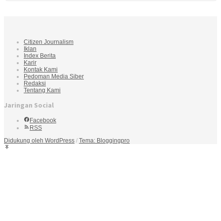
Citizen Journalism
Iklan
Index Berita
Karir
Kontak Kami
Pedoman Media Siber
Redaksi
Tentang Kami
Jaringan Social
Facebook
RSS
Didukung oleh WordPress
/
Tema: Bloggingpro